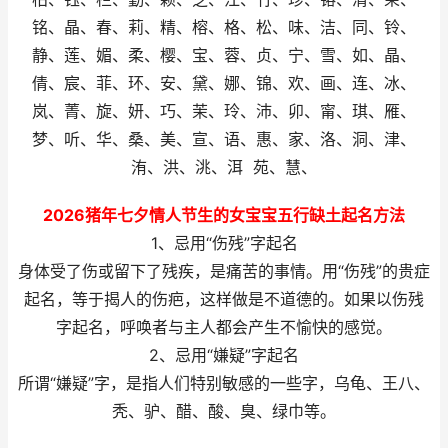
铭、晶、春、莉、精、榕、格、松、味、洁、同、铃、
静、莲、媚、柔、樱、宝、蓉、贞、宁、雪、如、晶、
倩、宸、菲、环、安、黛、娜、锦、欢、画、连、冰、
岚、菁、旋、妍、巧、茉、玲、沛、卯、甯、琪、雁、
梦、听、华、桑、美、宣、语、惠、家、洛、洞、津、
洧、洪、洮、洱 苑、慧、
2026猪年七夕情人节生的女宝宝五行缺土起名方法
1、忌用“伤残”字起名
身体受了伤或留下了残疾，是痛苦的事情。用“伤残”的贵症
起名，等于揭人的伤疤，这样做是不道德的。如果以伤残
字起名，呼唤者与主人都会产生不愉快的感觉。
2、忌用“嫌疑”字起名
所谓“嫌疑”字，是指人们特别敏感的一些字，乌龟、王八、
秃、驴、醋、酸、臭、绿巾等。