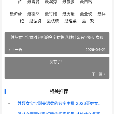
苗 聂善曼 聂滨秀 聂静滕 聂白榕
聂沪蔚 聂霭然 聂竹维 聂历瑗 聂全玫 聂兵
妃 聂弘贞 聂枝晓 聂瑾柔 聂 欢
姓丛女宝宝优雅好听的名字锦集 丛姓什么名字好听女孩
« 上一篇
2026-04-21
没有了！
下一篇 »
相关推荐
姓聂女宝宝甜美温柔的名字主推 2026聂姓女孩名字