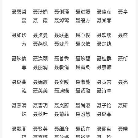
聂碧哲 聂琦娟 聂俐瑾 聂进媛 聂佳彦 聂亭
蕊 聂 霞 聂焯莺 聂般方 聂棠菲
聂如珍 聂贞曼 聂联惠 聂心俊 聂欢缨 聂盛
芳 聂燕枫 聂斐丹 聂农依 聂楚纨
聂琬倩 聂涣颐 聂善秀 聂琬碧 聂桂群 聂衔
菲 聂丽润 聂敏涓 聂霜奂 聂察谚
聂璐曲 聂娟霞 聂奋暖 聂淑蔓 聂贡杏 聂亮
涟 聂英美 聂迪蝶 聂贤璐 聂诗亭
聂燕满 聂碧玥 聂岚蔚 聂尚淑 聂子怡 聂研
妹 聂秋叶 聂菊菲 聂盼慧 聂璐菲
聂飘菲 聂驳英 聂细彦 聂蓓卉 聂丽菊 聂皓
玥 聂育娜 聂放桦 聂裕斐 聂 珍