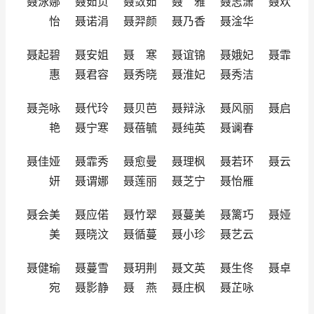
聂泳娜 聂茹贞 聂敛茹 聂 雅 聂志潇 聂欢
怡 聂诺涓 聂羿颜 聂乃香 聂淦华
聂起碧 聂安姐 聂 寒 聂谊锦 聂娥妃 聂霏
惠 聂君容 聂秀晓 聂淮妃 聂秀洁
聂尧咏 聂代玲 聂贝芭 聂辩泳 聂风丽 聂启
艳 聂宁寒 聂蓓毓 聂纯英 聂谰春
聂佳娅 聂霏秀 聂愈曼 聂理枫 聂若环 聂云
妍 聂谓娜 聂莲丽 聂芝宁 聂怡雁
聂会美 聂应偌 聂竹翠 聂蔓美 聂篱巧 聂娅
美 聂晓汶 聂循蔓 聂小珍 聂艺云
聂健瑜 聂蔓雪 聂玥荆 聂文英 聂生佟 聂卓
宛 聂影静 聂 燕 聂庄枫 聂芷咏