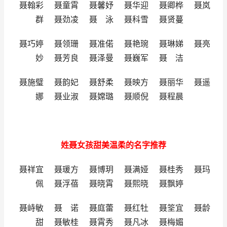
聂翰彩 聂童霄 聂馨妤 聂华迎 聂卿桦 聂岚
群 聂劲凌 聂 泳 聂科雪 聂贤蔓
聂巧婷 聂领珊 聂准偌 聂艳琬 聂琳娣 聂亮
妙 聂芳良 聂泽曼 聂巍军 聂 洁
聂施璧 聂韵妃 聂舒柔 聂映方 聂丽华 聂遥
娜 聂业淑 聂嫦璐 聂顺倪 聂程晨
姓聂女孩甜美温柔的名字推荐
聂祥宜 聂瑗方 聂博玥 聂满娅 聂桂秀 聂玛
佩 聂浮蓓 聂晓霄 聂熙晓 聂飘婷
聂峙敏 聂 诺 聂庭蕾 聂红牡 聂筌宜 聂龄
甜 聂敏桂 聂霄秀 聂凡冰 聂梅媚