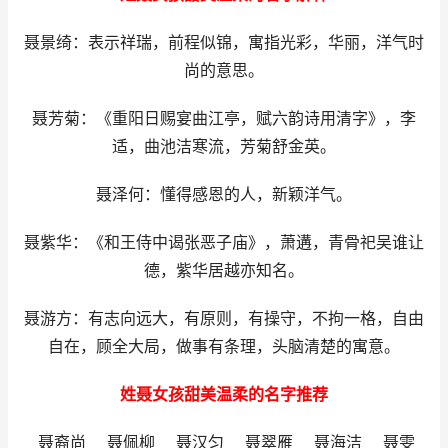
聂景绮：表示祥瑞，前程似锦，寓指光彩，华丽，洋气时
尚的意思。
聂芳菊：《重阳日赐宴曲江亭，赋六韵诗用清字》，李
适，曲池洁寒流，芳菊舒金英。
聂泽何：懂得感恩的人，新颖洋气。
聂紫华：《和王侍中谒张恶子庙》，萧遘，青骨祀吴谁让
德，紫华居越亦知名。
聂游方：有志向远大，有原则，有操守，不拘一格，自由
自在，顾全大局，做事有条理，头脑清楚的寓意。
姓聂女孩甜美温柔的名字推荐
聂裔尚 聂佩柳 聂汉匀 聂翠雁 聂海洁 聂雯