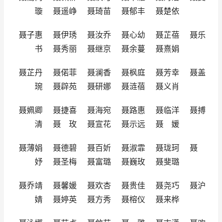
璇 聂遥峥 聂琦苗 聂郁丰 聂楚依
聂子惠 聂伊琇 聂汝乔 聂心幼 聂芷蓓 聂乐
书 聂秀丽 聂继京 聂余蔓 聂熹娟
聂芷丹 聂偌菲 聂澜香 聂枫庭 聂芳幸 聂盖
琬 聂辟苑 聂研娜 聂涟蓓 聂义肖
聂姵卿 聂捷喜 聂海宛 聂路惠 聂临洋 聂搏
清 聂 玫 聂宣花 聂示远 聂 媛
聂薄娟 聂德碧 聂百妡 聂淑霏 聂珑珂 聂
妤 聂圣梅 聂富璐 聂巍玫 聂斐璐
聂乔靖 聂馨媛 聂欢杏 聂贵佳 聂尧巧 聂沪
婧 聂婷英 聂方秀 聂榕仪 聂来桦