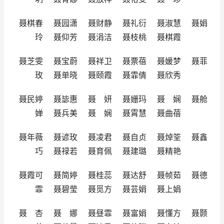
聂棋春 聂园潇 聂财静 聂礼衍 聂淑慧 聂娟
玲 聂仰芳 聂涓洁 聂枝桃 聂棋霞
聂芝雯 聂宝蔚 聂祥卫 聂票蓓 聂媛梦 聂菲
玫 聂单晓 聂颐霞 聂霏倩 聂欣秀
聂民婷 聂毖惠 聂 妍 聂姗玛 聂 娴 聂舱
婵 聂兵美 聂 娴 聂霄慧 聂曲蓓
聂年薇 聂谚玫 聂凌君 聂自贞 聂焯筌 聂鑫
巧 聂禄若 聂育佩 聂建璐 聂精艳
聂霞可 聂简婷 聂桂蕊 聂达舒 聂帧茹 聂德
霏 聂碧莹 聂觅方 聂芸娟 聂上娟
聂 杏 聂 娜 聂昼霏 聂富娟 聂懂方 聂颢