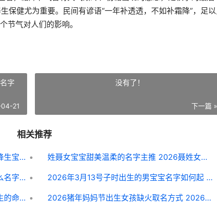
生保健尤为重要。民间有谚语“一年补透透，不如补霜降”，足以
个节气对人们的影响。
孩名字
没有了！
-04-21
下一篇 
相关推荐
霜降出生男宝宝起啥子名字相对好听 霜降生宝宝好吗
姓聂女宝宝甜美温柔的名字主推 2026聂姓女孩名字
姓丛女宝宝优雅好听的名字锦集 丛姓什么名字好听女孩
2026年3月13号子时出生的男宝宝名字如何起 2026年3月13日的农历是几号
清明亥时出生的男生好名字主推 亥时出生的命都不好吗
2026猪年妈妈节出生女孩缺火取名方式 2026年的母亲节