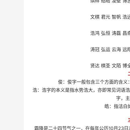
琪祥 绍皓 凌壁 博
文棋 君元 智帆 浩
浩鸿 弘恒 涛磊 昌
涛冠 弘运 云海 远
贤达 棋圣 文陌 博
俊：俊字一般包含三个方面的含义
浩：浩字的本义是指水势浩大，亦即常见词语浩
字，主
皓：指洁白
霜降是二十四节气之一，在每年公历10月23