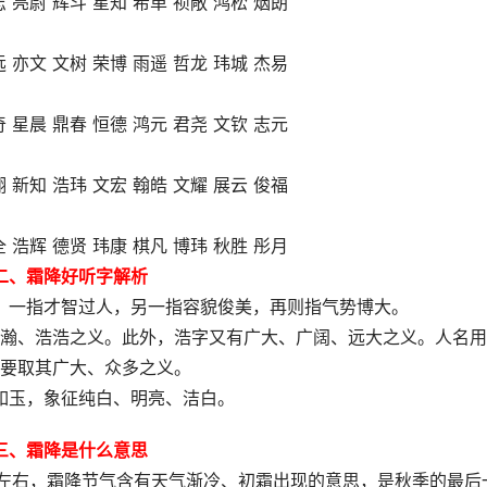
志 亮尉 辉斗 星知 希单 祯敞 鸿松 烟朗
远 亦文 文树 荣博 雨遥 哲龙 玮城 杰易
奇 星晨 鼎春 恒德 鸿元 君尧 文钦 志元
翔 新知 浩玮 文宏 翰皓 文耀 展云 俊福
全 浩辉 德贤 玮康 棋凡 博玮 秋胜 彤月
二、霜降好听字解析
：一指才智过人，另一指容貌俊美，再则指气势博大。
瀚、浩浩之义。此外，浩字又有广大、广阔、远大之义。人名用
要取其广大、众多之义。
如玉，象征纯白、明亮、洁白。
三、霜降是什么意思
日左右，霜降节气含有天气渐冷、初霜出现的意思，是秋季的最后