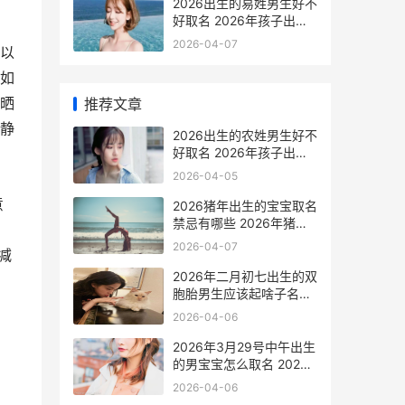
2026出生的易姓男生好不
好取名 2026年孩子出生
姓名
2026-04-07
以
如
晒
推荐文章
静
2026出生的农姓男生好不
好取名 2026年孩子出生
姓名
2026-04-05
意
2026猪年出生的宝宝取名
禁忌有哪些 2026年猪年
出生的宝宝是什么命
2026-04-07
减
2026年二月初七出生的双
胞胎男生应该起啥子名
2026年二月初七日历
2026-04-06
2026年3月29号中午出生
的男宝宝怎么取名 2026
年3月29日召开的什么会
2026-04-06
议