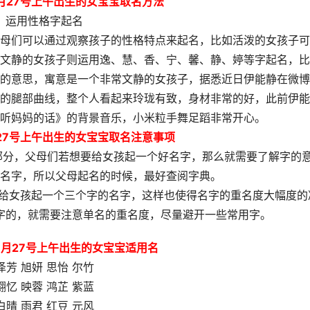
3月27号上午出生的女宝宝取名方法
运用性格字起名
母们可以通过观察孩子的性格特点来起名，比如活泼的女孩子可
文静的女孩子则运用逸、慧、香、宁、馨、静、婷等字起名，比
的意思，寓意是一个非常文静的女孩子，据悉近日伊能静在微博
的腿部曲线，整个人看起来玲珑有致，身材非常的好，此前伊能
听妈妈的话》的背景音乐，小米粒手舞足蹈非常开心。
月27号上午出生的女宝宝取名注意事项
部分，父母们若想要给女孩起一个好名字，那么就需要了解字的
名字，所以父母起名的时候，最好查阅字典。
会给女孩起一个三个字的名字，这样也使得名字的重名度大幅度的
字的，就需要注意单名的重名度，尽量避开一些常用字。
3月27号上午出生的女宝宝适用名
泽芳 旭妍 思怡 尔竹
翾忆 映蓉 鸿芷 紫蓝
白晴 雨君 红豆 元风