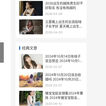
2026出生的越姓男生好不
好取名 有没有姓越的
2026-04-08
立夏晚上出生的女孩起啥
子名字好 夏天晚上出生的
蛇
2026-04-03
经典文章
2024年10月14日有啥子
»
宜忌禁忌 2024年10月14
日至今多少天
2025-02-07
2024年10月20日适合结
婚吗 2024年10月20日适
合祭祀吗
2025-02-07
猪宝宝起名锦集2024年曹
姓 2024年猪宝宝取名字
大全
2025-06-10