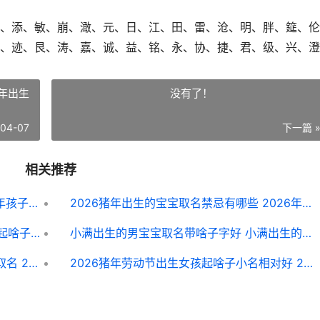
、添、敏、崩、澉、元、日、江、田、雷、沧、明、胖、筵、伦
、迹、艮、涛、嘉、诚、益、铭、永、协、捷、君、级、兴、澄
猪年出生
没有了！
-04-07
下一篇 
相关推荐
2026出生的易姓男生好不好取名 2026年孩子出生姓名
2026猪年出生的宝宝取名禁忌有哪些 2026年猪年出生的宝宝是什么命
2026年二月初七出生的双胞胎男生应该起啥子名 2026年二月初七日历
小满出生的男宝宝取名带啥子字好 小满出生的宝宝好吗?
2026年3月29号中午出生的男宝宝怎么取名 2026年3月29日召开的什么会议
2026猪年劳动节出生女孩起啥子小名相对好 2026年的五一劳动节