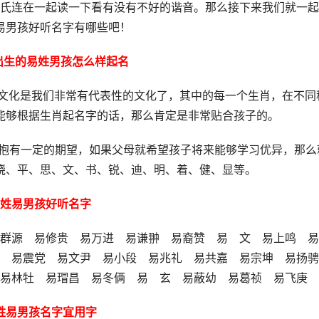
氏连在一起读一下看有没有不好的谐音。那么接下来我们就一起
姓易男孩好听名字有哪些吧！
6出生的易姓男孩怎么样起名
肖文化是我们非常有代表性的文化了，其中的每一个生肖，在不同
能够根据生肖起名字的话，那么肯定是非常贴合孩子的。
子抱有一定的期望，如果父母就希望孩子将来能够学习优异，那么
晓、平、思、文、书、锐、迪、明、着、健、显等。
姓易男孩好听名字
群源 易修贵 易万进 易谦翀 易裔赞 易 文 易上鸣 易
宁 易震党 易文尹 易小段 易兆礼 易共嘉 易宗坤 易扬
 易林牡 易瑁昌 易冬俩 易 玄 易蔽幼 易葛祯 易飞庚
姓易男孩名字宜用字