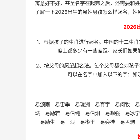
寓意好不好，甚至名字在起完之后，还需要和姓
了解一下2026出生的易姓男孩怎么样起名，
202
1、根据孩子的生肖进行起名。中国的十二生
度上都多少有一些差距。家长们如果
2、按父母的愿望起名法。每个父母都会对孩
可以在名字中加入以下的字：如
易颁雨 易宙季 易珑洲 易育宇 易问牧 易
珐 易励若 易伯纯 易伯炯 易想强 易冰
易励生 易 浪 易彬里 易奕桂 易孟驹