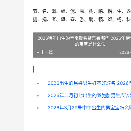
节、名、洱、组、泥、震、树、鹏、楷、生、遂
捷、捐、者、懋、銮、游、鹏、籁、颂、畅、科
2026猪年出生的宝宝取名禁忌有哪些 2026年
的宝宝是什么命
« 上一篇
2026