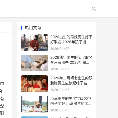
热门文章
2026出生的易姓男生好不
好取名 2026年孩子出生
姓名
2026-04-07
2026猪年出生的宝宝取名
禁忌有哪些 2026年猪年
出生的宝宝是什么命
2026-04-07
2026年二月初七出生的双
胞胎男生应该起啥子名
中
2026年二月初七日历
2026-04-06
始
有
小满出生的男宝宝取名带
啥子字好 小满出生的宝宝
深
好吗?
2026-04-06
到