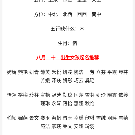
方位：中北 北西 西西 南中
五行缺什么：木
生肖：猪
八月二十二出生女孩起名推荐
娉娟 燕艳 妍青 静美 禾悦 妍凌 惋洁 一芳 立芬 平霞 琴芬
芳媛 泽瑛 妍彤 巧云 奚瑶
怡翎 裕梅 玲芬 宣艳 冠芳 勤琼 国萍 雪芬 妍玲 晓霞 依婷
瑾琳 永琴 荇怡 惠娅 秋怡
翰颖 婉燕 景文 赛玉 海帆 晋玉 幸瑶 歆琳 雪绒 羽婷 雪婧
苑洁 彦瑛 秉文 安娅 玲羽