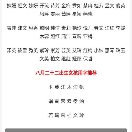
姝媛 经文 姝妍 开琼 诗芳 金梅 秀如 楚冉 桂芳 昱文 俊英
凤婷 雯丽 茹婷 星颖 燕晓
雪萍 津文 琳秀 燕明 纯洁 素莉 艳玲 悦儿 春文 江红 李媛
木蓉 照红 鸿洁 宣蓉 亚梅
泽英 筱雪 秀英 紫玲 崇芳 芸英 艾玲 红梅 小妹 惠琴 玲玉
文英 柏文 继红 娅彤 保哲
八月二十二出生女孩用字推荐
玉 英 江 木 海 帆
娟 雪 荣 云 孝 涵
若 瑶 蓉 桂 文 玲