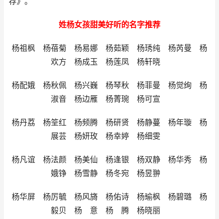
荐》。
姓杨女孩甜美好听的名字推荐
杨祖枫 杨蓓菊 杨易娜 杨茹颖 杨琇纯 杨芮曼 杨
欢方 杨成玉 杨莲凤 杨轩晓
杨配娥 杨秋佩 杨兴巍 杨琴秋 杨菲曼 杨觉绚 杨
淑音 杨边雁 杨菁琬 杨可宣
杨丹荔 杨筌红 杨频腾 杨研贤 杨静蔓 杨年璇 杨
展芸 杨妍玫 杨幸婷 杨细雯
杨凡谊 杨法颜 杨美仙 杨逢银 杨双静 杨华秀 杨
娥铮 杨雪静 杨冬宛 杨昱翀
杨华屏 杨厉毓 杨风旖 杨佑诗 杨瑜枫 杨碧璐 杨
毅贝 杨 意 杨 腾 杨晓丽