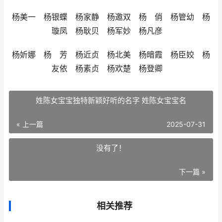
杨美一 杨银蝶 杨家静 杨邀双 杨 俏 杨管幼 杨
璇凤 杨耿贝 杨军妙 杨凡彦
杨妡娜 杨 芳 杨近贞 杨北美 杨暗霞 杨臣姣 杨
友依 杨素贞 杨欢楚 杨登卿
姓陈女宝宝独特新颖好听的名字 姓陈女宝宝名
« 上一篇
2025-07-31
没有了！
下一篇 »
相关推荐