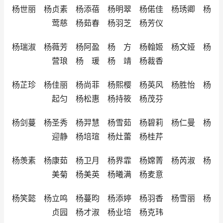
杨世丽 杨贞素 杨添蓓 杨明翠 杨偌佳 杨琇卿 杨
莺慈 杨茹春 杨羽芝 杨芳仪
杨瑞淑 杨薇芳 杨阿盈 杨 方 杨翰姬 杨文娅 杨
营琅 杨 瑗 杨 靖 杨裁香
杨芷珍 杨佳丽 杨尚菲 杨熙樱 杨英风 杨胜怡 杨
起匀 杨松惠 杨持筱 杨茂芬
杨剑蔓 杨圣秀 杨羿慧 杨雪茹 杨碧莉 杨仁曼 杨
迎静 杨培瑄 杨灶蕾 杨桂芹
杨羡素 杨康茹 杨卫月 杨界霏 杨嫦菁 杨芮淑 杨
美菊 杨美英 杨曦满 杨麦意
杨笑懿 杨立鸣 杨蔓昀 杨添婷 杨羽香 杨雪丽 杨
贞园 杨才淑 杨业培 杨克玮