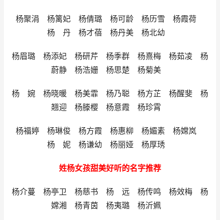
杨聚涓 杨篱妃 杨倩璐 杨可龄 杨历雪 杨霞荷
杨 丹 杨才蓓 杨丹美 杨北幼
杨眉璐 杨添妃 杨研芹 杨季群 杨熹梅 杨茹凌 杨
蔚静 杨浩姗 杨思楚 杨菊美
杨 婉 杨晓暖 杨美霏 杨乃聪 杨方芷 杨醒斐 杨
翘迎 杨滕樱 杨意霞 杨珍霄
杨福婷 杨琳俊 杨方霞 杨惠柳 杨媚素 杨嫦岚
杨 妮 杨谦幼 杨丽娅 杨厚琇
姓杨女孩甜美好听的名字推荐
杨介蔓 杨亭卫 杨慈书 杨 远 杨传鸣 杨效梅 杨
嫦湘 杨青茵 杨夷璐 杨沂姵