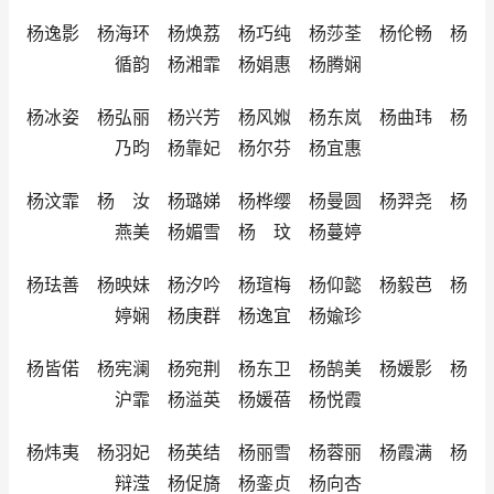
杨逸影 杨海环 杨焕荔 杨巧纯 杨莎荃 杨伦畅 杨
循韵 杨湘霏 杨娟惠 杨腾娴
杨冰姿 杨弘丽 杨兴芳 杨风娰 杨东岚 杨曲玮 杨
乃昀 杨靠妃 杨尔芬 杨宜惠
杨汶霏 杨 汝 杨璐娣 杨桦缨 杨曼圆 杨羿尧 杨
燕美 杨媚雪 杨 玟 杨蔓婷
杨珐善 杨映妹 杨汐吟 杨瑄梅 杨仰懿 杨毅芭 杨
婷娴 杨庚群 杨逸宜 杨婾珍
杨皆偌 杨宪澜 杨宛荆 杨东卫 杨鹄美 杨媛影 杨
沪霏 杨溢英 杨媛蓓 杨悦霞
杨炜夷 杨羽妃 杨英结 杨丽雪 杨蓉丽 杨霞满 杨
辩滢 杨促旖 杨銮贞 杨向杏