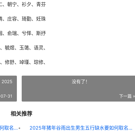
仁、朝宁、衫夕、青芬
晴、庄容、琦勤、妊珠
姻、俞瑞、兮怿、斯抒
、毓煜、玉蔼、语灵、
、修舒、琸瑾、琮修、
2025
没有了！
-07-31
下一篇 
相关推荐
2025年7月3号出生的女孩五行缺金要如何取名字 2025年七月出生
2025年猪年谷雨出生男生五行缺水要如何取名字 2025年谷雨出生的鼠宝宝好不好