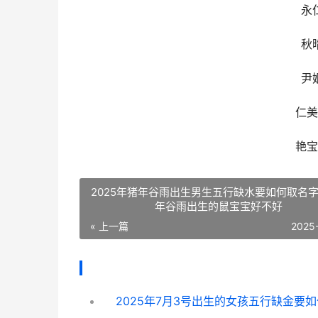
永
秋
尹
仁美
艳宝
2025年猪年谷雨出生男生五行缺水要如何取名字 
年谷雨出生的鼠宝宝好不好
« 上一篇
2025