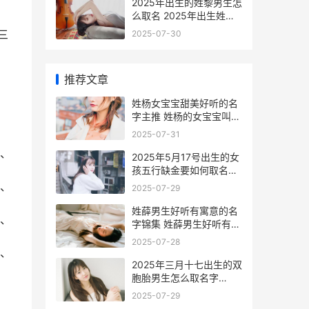
2025年出生的姓黎男生怎
么取名 2025年出生姓罗
取名字男宝宝
三
2025-07-30
推荐文章
姓杨女宝宝甜美好听的名
字主推 姓杨的女宝宝叫什
么名字好听
2025-07-31
、
2025年5月17号出生的女
孩五行缺金要如何取名字
2025年5月17日属什么生
、
2025-07-29
肖
姓薛男生好听有寓意的名
、
字锦集 姓薛男生好听有哪
些名字
2025-07-28
、
2025年三月十七出生的双
胞胎男生怎么取名字
2025年3月17日星期几
2025-07-29