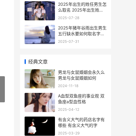
2025年出生的姓任男生怎
么取名 2025年出生姓罗
取名字男宝宝
2025-07-28
2025年猪年谷雨出生男生
五行缺水要如何取名字
2025年谷雨出生的鼠宝宝
2025-07-31
好不好
经典文章
男龙与女鼠婚姻会永久么
男龙与女鼠婚姻如何
2024-11-18
A血型双鱼座的事业观 双
»
鱼座a型血性格
2025-04-12
有含义大气的药店名字有
哪些 有含义大气的字
2025-03-29