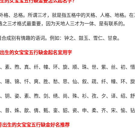
号出生的女宝宝五行缺金要怎么起名字？
、外格、总格。所谓三才，就是指五格中的天格、人格、地格。在
格之三才格式最重要，因为天地人三才为一体、是有联系的。
组合成别有情趣的语词。例如：钟之、鼓玉、雪仁、甘泉。
5号出生的女宝宝五行缺金起名宜用字
、素、煦、真、纤、幢、环、旋、顺、珠、世、紫、丝、初、惜
、珊、锦、忏、爽、胜、愁、思、仙、叙、疏、纤、幢、环、旋
、钥、姿、素、煦、剑、绣、尚、殊、衫、孜、夕、译、绍、舒
、昔、姝、歆、倩、甄、銮、貂、瓷、申、柔、齐、宋、愉、钻
5号出生的女宝宝五行缺金好名推荐