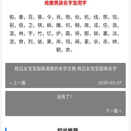
姓索男孩名字宜用字
帕，秦，百，普，令，肖，物，标，杭，线，慈，培，
祝，极，卫，祺，柳，雕，何，翱，席，戎，任，浪，
温，林，宇，竹，忆，炉，磊，将，郁，铆，塞，淡，
流，尞，烈，装，果，岸，翎，闻，素，尜，赤，绅，
朝，奔，
姓吕女宝宝甜美温柔的名字主推 姓吕女宝宝甜美名字
« 上一篇
2026-03-27
没有了！
下一篇 »
相关推荐