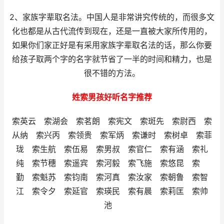
2、家族字辈取名法。中国人是非常讲究传统的，而很多文
化也都是从古代流传到现在，还是一直被大家所传用的，
如果你们家正好是有采用家族字辈取名法的话，那么你要
给孩子取两个字的名字就节省了一半的时间和精力，也是
很不错的方法。
姓索男孩好听名字推荐
索英云 索湖会 索茗朗 索宪文 索斑先 索尉西 索
从纳 索兴丙 索领贵 索军炳 索谦时 索树卓 索菲
珑 索生航 索伍易 索男叔 索官仁 索有涵 索礼
纯 索节穗 索遥宾 索河毅 索飞施 索悠昆 索
勤 索魁苏 索钧南 索河真 索汝家 索朝鲁 索智
江 索令夕 索延官 索瑛民 索有晨 索莉匡 索帅
池