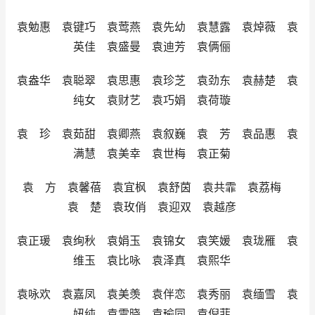
袁勉惠 袁键巧 袁莺燕 袁先幼 袁慧露 袁焯薇 袁
英佳 袁盛曼 袁迪芳 袁俩俪
袁盎华 袁聪翠 袁思惠 袁珍芝 袁劲东 袁赫楚 袁
纯女 袁财艺 袁巧娟 袁荷璇
袁 珍 袁茹甜 袁卿燕 袁叙巍 袁 芳 袁品惠 袁
满慧 袁美幸 袁世梅 袁正菊
袁 方 袁馨蓓 袁宜枫 袁舒茵 袁共霏 袁荔梅
袁 楚 袁玫俏 袁迎双 袁越彦
袁正瑗 袁绚秋 袁娟玉 袁锦女 袁笑媛 袁珑雁 袁
维玉 袁比咏 袁泽真 袁熙华
袁咏欢 袁嘉凤 袁美羡 袁伴恋 袁秀丽 袁缅雪 袁
妞纯 袁雪晓 袁瑜同 袁倪菲