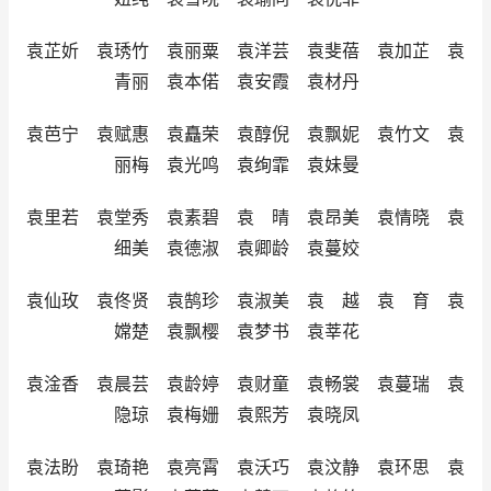
袁芷妡 袁琇竹 袁丽粟 袁洋芸 袁斐蓓 袁加芷 袁
青丽 袁本偌 袁安霞 袁材丹
袁芭宁 袁赋惠 袁矗荣 袁醇倪 袁飘妮 袁竹文 袁
丽梅 袁光鸣 袁绚霏 袁妹曼
袁里若 袁堂秀 袁素碧 袁 晴 袁昂美 袁情晓 袁
细美 袁德淑 袁卿龄 袁蔓姣
袁仙玫 袁佟贤 袁鹄珍 袁淑美 袁 越 袁 育 袁
嫦楚 袁飘樱 袁梦书 袁莘花
袁淦香 袁晨芸 袁龄婷 袁财童 袁畅裳 袁蔓瑞 袁
隐琼 袁梅姗 袁熙芳 袁晓凤
袁法盼 袁琦艳 袁亮霄 袁沃巧 袁汶静 袁环思 袁