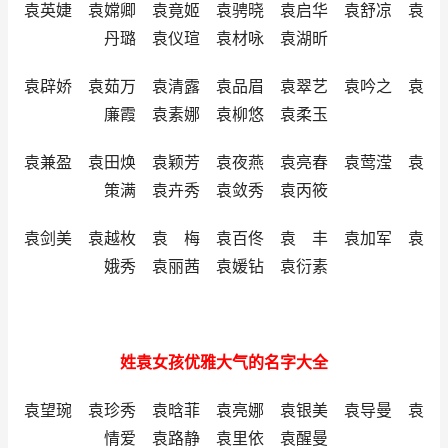
袁英婕 袁嫦卿 袁竟姬 袁骋晓 袁启华 袁舒凉 袁
丹璐 袁仪瑄 袁材咏 袁湖昕
袁辟娇 袁茹万 袁清露 袁品眉 袁翠艺 袁吟之 袁
廉霞 袁素娜 袁柳悠 袁柔玉
袁兼盈 袁田焕 袁颖芳 袁夜燕 袁亮春 袁莺滢 袁
策满 袁卉秀 袁敛秀 袁丙筱
袁剑美 袁越枚 袁 梅 袁百佟 袁 丰 袁加军 袁
娥秀 袁丽茜 袁媛钻 袁衍素
姓袁女孩优雅大气的名字大全
袁望琬 袁珍秀 袁晗菲 袁亮娜 袁银美 袁导曼 袁
情爱 袁路静 袁里依 袁醒曼