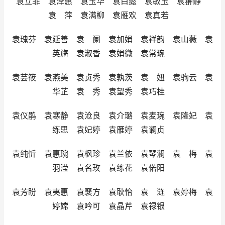
袁立菲 袁泽惠 袁玉华 袁白懿 袁敏玉 袁翀静
袁 萍 袁满柳 袁雁欢 袁真若
袁瑰芬 袁延善 袁 阑 袁加娟 袁祥韵 袁山薇 袁
英旖 袁淑香 袁娟微 袁常琬
袁芸筱 袁燕美 袁贞秀 袁孰茨 袁 妞 袁驹云 袁
华芷 袁 秀 袁望秀 袁巧桂
袁仪鹃 袁寒静 袁沧良 袁介璐 袁麦琬 袁隆妃 袁
练思 袁妃婷 袁雁婷 袁谰贞
袁纯忻 袁惠琬 袁枫珍 袁兰依 袁琴澜 袁 梅 袁
羽滢 袁名玫 袁练花 袁偌阳
袁芳盼 袁夷惠 袁襄方 袁耿怡 袁 涟 袁婷梅 袁
婷嫦 袁吟可 袁晶芹 袁禄银