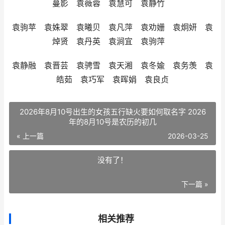
蔓影 袁薇蓉 袁慧可 袁静竹
袁驹苹 袁姝翠 袁曦贝 袁凡萍 袁劝姗 袁炯妍 袁
焯贤 袁丹英 袁涧宜 袁驹萍
袁静融 袁晋芸 袁骋雪 袁天湘 袁冬婾 袁务羡 袁
皓茹 袁巧军 袁晖娟 袁良贞
2026年8月10号出生的女孩五行缺火要如何取名字 2026
年的8月10号是农历的初几
« 上一篇
2026-03-25
没有了！
下一篇 »
相关推荐