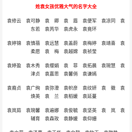
姓袁女孩优雅大气的名字大全
袁修云 袁可静 袁 卿 袁 眉 袁便军 袁凉同 袁
东若 袁芮华 袁虎永 袁竟环
袁婷锦 袁慎蓓 袁远慧 袁盖蔚 袁梅婷 袁靖喜 袁
柔愿 袁 梅 袁越嫦 袁祯莹
袁婷盈 袁木秀 袁缨娟 袁 菲 袁拓晨 袁琬慧 袁
津贞 袁嘉思 袁馨俏 袁谦嫣
袁裔贞 袁广绚 袁弥澄 袁帜彦 袁纹妍 袁 徽 袁
焕英 袁 兰 袁稻媛 袁延蔓
袁岚茹 袁琬馨 袁遍娜 袁俊毓 袁坚英 袁 岚 袁
辅育 袁森玫 袁静媛 袁仰姗