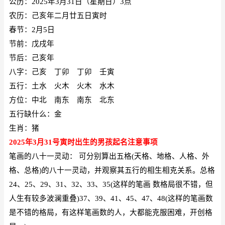
公历：
2025年3月31日（星期日）3点
农历：己亥年二月廿五日寅时
春节：
2月5日
节前：戊戌年
节后：己亥年
八字：己亥 丁卯 丁卯 壬寅
五行：土水 火木 火木 水木
方位：中北 南东 南东 北东
五行缺什么：金
生肖：猪
2025年3月31号寅时出生的男孩
起名注意事项
笔画的八十一灵动：
可分别算出五格
(天格、地格、人格、外
格、总格)的八十一灵动，并观察其五行的相生相克关系。总格
24、25、29、31、32、33、35(这样的笔画 数格局很不错，但
人生有较多波澜重叠)37、39、41、45、47、48(这样的笔画数
是不错的格局，有这样笔画数的人，大都能克服困难，开创格