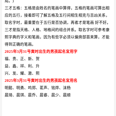
局。)
三才五格：五格是由姓名的笔画中算得，五格的笔画可算出相
应的五行，接着即可了解五格及五行间相生相克与吉凶关系，
取名字时，最重要在于五行是否协调，再者才是笔画
好不好。
三才是指天格、人格、地格间的组合并系。取名字时可参考康
熙字典的字义和笔画，因为有些字必须以偏旁部首来算，才能
得到正确的笔画
。
2025年3月31号寅时出生的男孩
起名宜用字
福、贵、正、新、贺
益、鑫、祥、利、升
兴、发、耀、澈、熙
2025年3月31号寅时出生的男孩
起名宜用名
明懿、明勇、鸣郑、茗声、铭烨、沫杨
晨琦、晨琪、晨乔、晨睿、晨少、晨顺