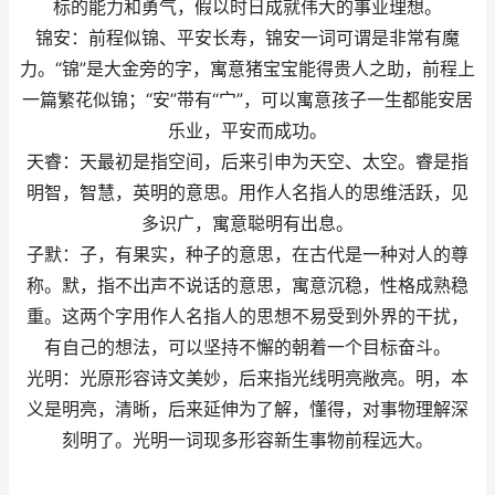
标的能力和勇气，假以时日成就伟大的事业理想。
锦安：前程似锦、平安长寿，锦安一词可谓是非常有魔
力。“锦”是大金旁的字，寓意猪宝宝能得贵人之助，前程上
一篇繁花似锦；“安”带有“宀”，可以寓意孩子一生都能安居
乐业，平安而成功。
天睿：天最初是指空间，后来引申为天空、太空。睿是指
明智，智慧，英明的意思。用作人名指人的思维活跃，见
多识广，寓意聪明有出息。
子默：子，有果实，种子的意思，在古代是一种对人的尊
称。默，指不出声不说话的意思，寓意沉稳，性格成熟稳
重。这两个字用作人名指人的思想不易受到外界的干扰，
有自己的想法，可以坚持不懈的朝着一个目标奋斗。
光明：光原形容诗文美妙，后来指光线明亮敞亮。明，本
义是明亮，清晰，后来延伸为了解，懂得，对事物理解深
刻明了。光明一词现多形容新生事物前程远大。