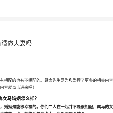
合适做夫妻吗
有相配的也有不相配的。算命先生网为您整理了更多的相关内容
内容就点击进来吧！
兔女马婚姻怎么样？
，婚姻是能够幸福的。
你们二人在一起并不是很相配，属马的女