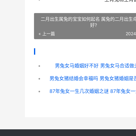
二月出生属兔的宝宝如何起名 属兔的二月出生
好?
« 上一篇
2024
男兔女马婚姻好不好 男兔女马合适做