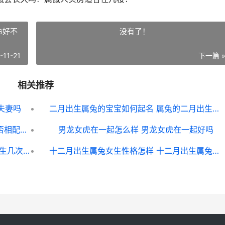
命好不
没有了！
-11-21
下一篇 
相关推荐
夫妻吗
二月出生属兔的宝宝如何起名 属兔的二月出生命好不好?
男兔女猪结婚会幸福吗 男兔女猪婚姻是否相配几颗星
男龙女虎在一起怎么样 男龙女虎在一起好吗
87年兔女一生几次婚姻之谜 87年兔女一生几次婚姻
十二月出生属兔女生性格怎样 十二月出生属兔女命