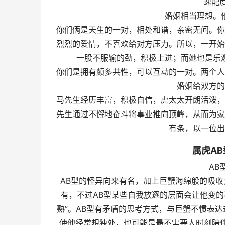
速配
婚姻相当理想。
你们俩是天生的一对，相处和谐，亲密无间。你
烈烈的爱情，不喜欢给对方压力。所以，一开始
一股不服输的劲，积极上进；而她也是乐
你们是拥有颇多共性，可以互动的一对。两个人
婚姻给双方的
马先生经历丰富，积极自信，虎太太开朗活泼，
先生通过不懈地奋斗将事业推向顶峰，从而为家
有条，以一位出
属虎A
AB
AB型的怪异向来有名，加上巨蟹海绵般的吸收
有，不过AB型某些自我放逐的层面会让他变的
熟”。AB型有矛盾的思考方式，与巨蟹不惯表
使他经常想独处，也可能是最不需要人时刻陪