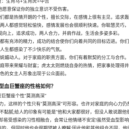
度：生肖马+生肖虎=中吉
他愿意保证你的独立意识不受伤害。
们都是热情开朗的个性，擅长交际，在感情上很有主见，追求轰
两人都感觉轻松愉快，感情发展也会很顺利快速。你聪慧灵巧，
观向上，追求成功，两人合力，并肩作战，生活会多姿多彩。
都有充沛的精力，成功的结合使你们向着共同的目标迈进。你们
人生都感染了不少快乐的气氛。
妩媚动人。对于家庭的职责方面，你们有着默契的分工与合作。
庭带来荣耀与财富；虎太太则燃烧自身的热情，把家事处理得井
色的女主人形象出现于公众面前。
B型血巨蟹座的性格如何？
型巨蟹座个性“莫测高深”
力，这样的个性只有“莫测高深”可形容。也许对家庭的向心力仍
不黏腻;给人的印象有可能是“他和大家都很好，但没人敢说跟他
达却易受感染的习性相融合，会常让他情绪不安定!虽然受血型影
伴的，但同时他也会很期望被人暸解;因此他和其他组合不同，他