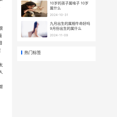
10岁的孩子属啥子 10岁
，
属什么
2024-10-31
九月出生的属相牛命好吗
很
9月份出生的属什么
羞
2024-11-09
相
泼
热门标签
太
人
帮