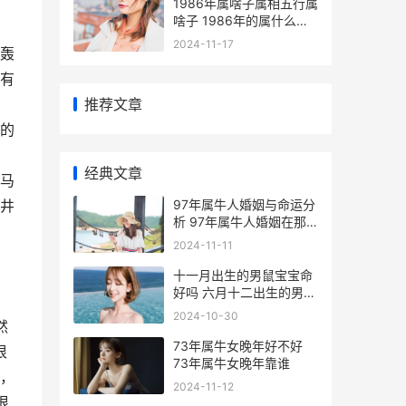
1986年属啥子属相五行属
啥子 1986年的属什么生
肖人
2024-11-17
轰
有
推荐文章
的
经典文章
马
97年属牛人婚姻与命运分
井
析 97年属牛人婚姻在那
个位置
2024-11-11
十一月出生的男鼠宝宝命
好吗 六月十二出生的男孩
命运
2024-10-30
然
73年属牛女晚年好不好
很
73年属牛女晚年靠谁
响，
2024-11-12
很