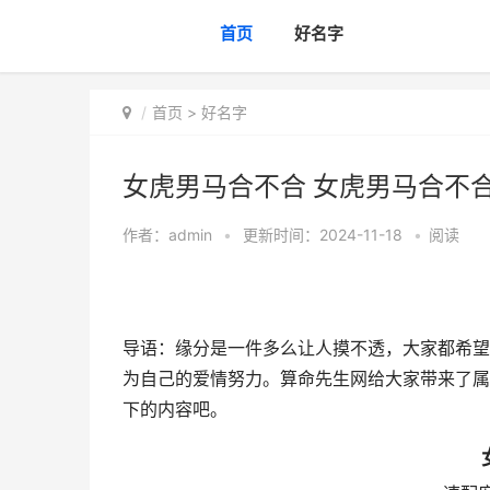
首页
好名字
首页
>
好名字
女虎男马合不合 女虎男马合不
作者：
admin
•
更新时间：2024-11-18
•
阅读
导语：缘分是一件多么让人摸不透，大家都希望
为自己的爱情努力。算命先生网给大家带来了属
下的内容吧。