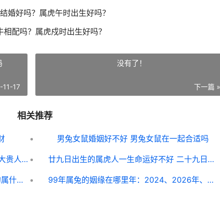
结婚好吗？属虎午时出生好吗？
牛相配吗？属虎戍时出生好吗？
吗
没有了！
-11-17
下一篇 
相关推荐
财
男兔女鼠婚姻好不好 男兔女鼠在一起合适吗
74年属虎的三大劫难分析 74年属虎的三大贵人是谁
廿九日出生的属虎人一生命运好不好 二十九日出生命运如何
1986年属啥子属相五行属啥子 1986年的属什么生肖人
99年属兔的姻缘在哪里年：2024、2026年、2029年 99年属兔的姻缘晚婚