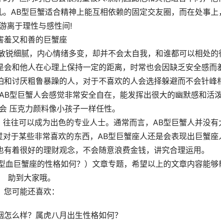
乱。AB型巨蟹适合精神上能互相依赖的固定交友圈，而在处事上
游离于理性与感性间!
害羞又和善的巨蟹座
常敏锐细腻，内心情绪多变，却并不会太自我，和谁都可以相处的
是会和他人在心理上保持一定的距离，时常也会因缺乏安全感而
怕和讨厌粗鲁暴躁的人，对于不喜欢的人会选择躲避而不会针峰
AB型巨蟹人会感觉非常安全自在，能发挥出很大的幽默感和活
会 压克力颜料像小孩子一样任性。
，往往可以成为出色的专业人士。通常而言，AB型巨蟹人并没有
过对于某些非常喜欢的东西，AB型巨蟹座人还是会表现出巨蟹座
也有着很好的理财观念，不会随意浪费金钱，讲究合理运用。
B型血巨蟹座的性格如何？）文章专题，希望以上的文章内容能够
助到大家哦。
您可能还喜欢：
姻怎么样？属虎八月出生性格如何？