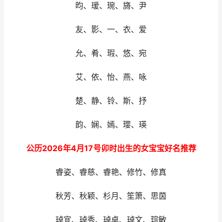
昀、瑷、琬、旖、尹
友、影、一、衣、爱
允、肴、瑕、悠、宛
艾、依、怡、燕、咏
楚、静、铃、斯、抒
韵、娴、嫣、璎、瑛
公历2026年4月17号卯时出生的女宝宝好名推荐
睿姿、睿慈、睿艳、修竹、修真
秋芳、秋颖、杉月、笙箫、思茵
琸宜、琸秀、琸卓、琸文、琮敏