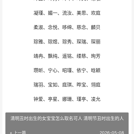
凝瑾、媚一、流汝、美思、欢庭
柔淑、念悦、哆绵、慈念、麟贝
琮雅、琮煜、琮秀、琛瑞、琛丽
靖冉、飘纯、遥铭、缕慈、珣芳
瓒昕、宁心、昭瑾、依宁、晗颖
瑞羽、宝如、庭琪、晔宝、翎庭
钟爱、亭星、娜珊、瑾亭、凌允
清明丑时出生的女宝宝怎么取名可人 清明节丑时出生的人
« 上一篇
2026-05-08