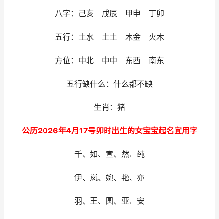
八字：己亥 戊辰 甲申 丁卯
五行：土水 土土 木金 火木
方位：中北 中中 东西 南东
五行缺什么：什么都不缺
生肖：猪
公历2026年4月17号卯时出生的女宝宝起名宜用字
千、如、宣、然、纯
伊、岚、婉、艳、亦
羽、王、圆、亚、安