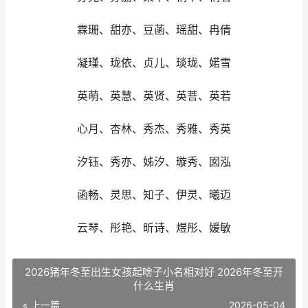
霖珊、甜亦、豆菡、瑶甜、冉倩
凝瑾、珑依、贞儿、琰珑、婼雪
英萌、英慧、英贤、英菩、英若
心月、杏林、秀杰、秀雅、秀英
汐钰、秀亦、姊汐、璇秀、囡泓
函畅、灵思、知子、伊灵、曦迈
云琴、彤艳、昕诗、煜彤、媛敏
2026猪年冬至出生女孩起啥子小名相对好 2026年冬至开
什么生肖
« 上一篇
2026-05-04