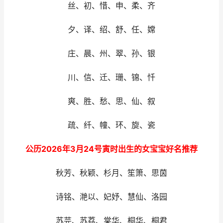
丝、初、惜、申、柔、齐
夕、译、绍、舒、任、嫦
庄、晨、州、翠、孙、银
川、信、迁、珊、锦、忏
爽、胜、愁、思、仙、叙
疏、纤、幢、环、旋、瓷
公历2026年3月24号寅时出生的女宝宝好名推荐
秋芳、秋颖、杉月、笙箫、思茵
诗铭、滟以、妃妤、慧仙、洛园
苏芫、苏荔、棠华、桐华、桐君