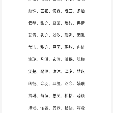
蕊珠、茜艳、佟霖、晓茜、多涵
云琴、甜亦、豆菡、瑶甜、冉倩
艾青、秀亦、姊汐、璇秀、囡泓
莹洁、甜亦、豆菡、瑶甜、冉倩
渝玲、凡淇、玄渝、润珠、弘柳
雯楚、耐贝、汶沐、泽夕、彗琪
函畅、恋羽、典凝、路恋、婻珉
贤琳、莓蓓、蕙英、松梒、萌颖
法瑶、俪容、旻云、扬俪、婷濠