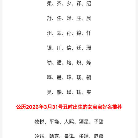
柔、齐、夕、译、绍
舒、任、嫦、庄、晨
州、翠、孙、锦、忏
银、川、信、迁、珊
勒、循、熔、炽、烽
晔、晟、璋、琰、毓
昊、麟、瑾、珏、玺
公历2026年3月31号丑时出生的女宝宝好名推荐
牧悦、平墐、人熙、颍星、子甜
汐钰、晴嘉、呈溪、乐晴、尼瑗