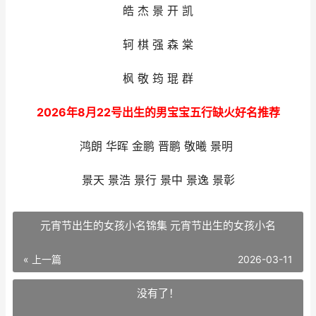
皓 杰 景 开 凯
轲 棋 强 森 棠
枫 敬 筠 琨 群
2026年8月22号出生的男宝宝五行缺火好名推荐
鸿朗 华晖 金鹏 晋鹏 敬曦 景明
景天 景浩 景行 景中 景逸 景彰
元宵节出生的女孩小名锦集 元宵节出生的女孩小名
« 上一篇
2026-03-11
没有了！