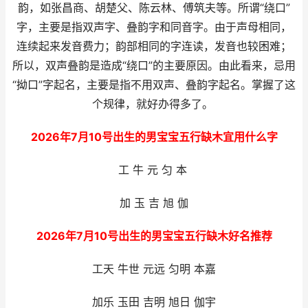
韵，如张昌商、胡楚父、陈云林、傅筑夫等。所谓“绕口”
字，主要是指双声字、叠韵字和同音字。由于声母相同，
连续起来发音费力；韵部相同的字连读，发音也较困难；
所以，双声叠韵是造成“绕口”的主要原因。由此看来，忌用
“拗口”字起名，主要是指不用双声、叠韵字起名。掌握了这
个规律，就好办得多了。
2026年7月10号出生的男宝宝五行缺木宜用什么字
工 牛 元 匀 本
加 玉 吉 旭 伽
2026年7月10号出生的男宝宝五行缺木好名推荐
工天 牛世 元远 匀明 本嘉
加乐 玉田 吉明 旭日 伽宇