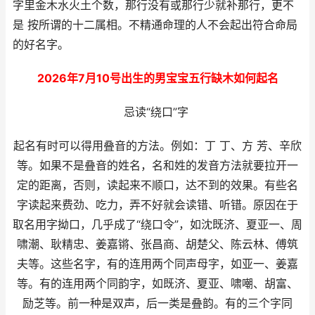
字里金木水火土个数，那行没有或那行少就补那行，更不
是 按所谓的十二属相。不精通命理的人不会起出符合命局
的好名字。
2026年7月10号出生的男宝宝五行缺木如何起名
忌读“绕口”字
起名有时可以得用叠音的方法。例如：丁 丁、方 芳、辛欣
等。如果不是叠音的姓名，名和姓的发音方法就要拉开一
定的距离，否则，读起来不顺口，达不到的效果。有些名
字读起来费劲、吃力，弄不好就会读错、听错。原因在于
取名用字拗口，几乎成了“绕口令”，如沈既济、夏亚一、周
啸潮、耿精忠、姜嘉锵、张昌商、胡楚父、陈云林、傅筑
夫等。这些名字，有的连用两个同声母字，如亚一、姜嘉
等。有的连用两个同韵字，如既济、夏亚、啸嘲、胡富、
励芝等。前一种是双声，后一类是叠韵。有的三个字同