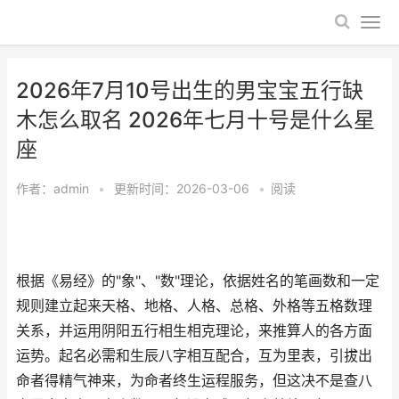
2026年7月10号出生的男宝宝五行缺
木怎么取名 2026年七月十号是什么星
座
作者：
admin
•
更新时间：2026-03-06
•
阅读
根据《易经》的"象"、"数"理论，依据姓名的笔画数和一定
规则建立起来天格、地格、人格、总格、外格等五格数理
关系，并运用阴阳五行相生相克理论，来推算人的各方面
运势。起名必需和生辰八字相互配合，互为里表，引拔出
命者得精气神来，为命者终生运程服务，但这决不是查八