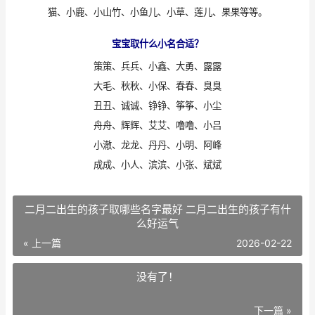
猫、小鹿、小山竹、小鱼儿、小草、莲儿、果果等等。
宝宝取什么小名合适？
策策、兵兵、小鑫、大勇、露露
大毛、秋秋、小保、春春、臭臭
丑丑、诚诚、铮铮、筝筝、小尘
舟舟、辉辉、艾艾、噜噜、小吕
小澈、龙龙、丹丹、小明、阿峰
成成、小人、滨滨、小张、斌斌
二月二出生的孩子取哪些名字最好 二月二出生的孩子有什
么好运气
« 上一篇
2026-02-22
没有了！
下一篇 »