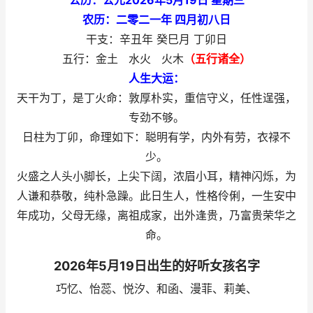
公历：公元2026年5月19日 星期三
农历：二零二一年 四月初八日
干支：辛丑年 癸巳月 丁卯日
五行：金土 水火 火木
（五行诸全）
人生大运：
天干为丁，是丁火命：敦厚朴实，重信守义，任性逞强，
专劲不够。
日柱为丁卯，命理如下：聪明有学，内外有劳，衣禄不
少。
火盛之人头小脚长，上尖下阔，浓眉小耳，精神闪烁，为
人谦和恭敬，纯朴急躁。此日生人，性格伶俐，一生安中
年成功，父母无缘，离祖成家，出外逢贵，乃富贵荣华之
命。
2026年5月19日出生的好听女孩名字
巧忆、怡蕊、悦汐、和函、漫菲、莉美、