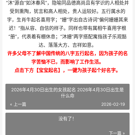
“沐”源自“如沐春风”，隐喻同品德高尚且有学识的人相处并
受到熏陶，犹言和高人相处，贵人运较好。五行属水的
字，生肖牛起名喜用字；“姗”字出自古诗词“偏何姗姗其来
迟！”指从容、自信的样子。同样也带有属相牛喜用字根
“册”，代表着有棚休息；“沐姗”两字搭配寓指孩子乐观豁
达、落落大方、吉祥如意。
许多父母不了解中国传统的八字五行起名，因为孩子的名
字苦恼不已，而影响了工作生活。
点击下方【宝宝起名】，一键为孩子起个好名字。
2026年4月30日出生的女孩起名 2026年4月30日出生是
什么命
« 上一篇
2026-02-19
没有了！
下一篇 »