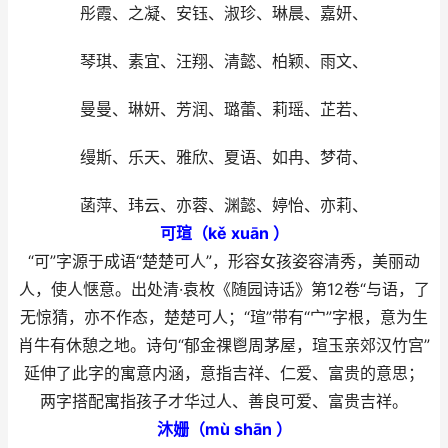
彤霞、之凝、安钰、淑珍、琳晨、嘉妍、
琴琪、素宜、汪翔、清懿、柏颖、雨文、
曼曼、琳妍、芳润、璐蕾、莉瑶、芷若、
缦斯、乐天、雅欣、夏语、如冉、梦荷、
菡萍、玮云、亦蓉、渊懿、婷怡、亦莉、
可瑄（kě xuān ）
“可”字源于成语“楚楚可人”，形容女孩姿容清秀，美丽动
人，使人惬意。出处清·袁枚《随园诗话》第12卷“与语，了
无惊猜，亦不作态，楚楚可人；“瑄”带有“宀”字根，意为生
肖牛有休憩之地。诗句“郁金祼鬯周茅屋，瑄玉亲郊汉竹宫”
延伸了此字的寓意内涵，意指吉祥、仁爱、富贵的意思；
两字搭配寓指孩子才华过人、善良可爱、富贵吉祥。
沐姗（mù shān ）