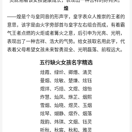
灵庇佑着该女孩健康成长，表现出一种吉祥的好兆头。
煌
——煌是个与皇同音的形声字，皇字表众人推崇的王者的
意思，该字是由火字旁部首与皇字左右组合而成，有着霸
气王者点燃的火炬或者篝火之意，后引申为光亮、光明，
表现出了一种吉祥、浩大的气势。给女孩取名用此字，代
表着父母希望女孩未来智勇双全、光明磊落、前程远大。
五行缺火女孩名字精选
烓霞、绿炌、卿熸、清灵
曼烟、炫敏、楚熑、炫钰
煜烊、巧焙、文煜、煊怡
炸慧、灿凤、烌芷、烟熙
雪烟、灿晓、煜灵、玉烟
炫琴、煳静、熠乔、烟落
烖韵、炜琪、文烟、钰灵
听秋、秋宸、秋和、雅灵