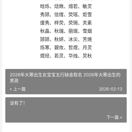
晗烁、焓煍、煊若、敏灵
秀颎、信煃、荧瑶、炬雪
煖秀、梓荧、荧琬、灻素
秋晶、秋瑞、丽熎、雪烟
颎颎、秋妍、冰災、芳焼
烁寒、碧炇、哲煜、月灵
煜烃、若灵、华烛、炅秋
2026年大寒出生女宝宝五行缺金取名 2026年大寒出生的
男孩
« 上一篇
2026-02-13
没有了！
下一篇 »