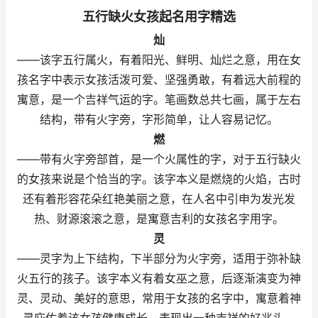
五行缺火女孩起名用字精选
灿
——该字五行属火，有着阳光、鲜明、灿烂之意，用在女
孩名字中表示女孩活泼可爱、坚强勇敢，有着远大前程的
寓意，是一个吉祥气运的字。笔画数总共七画，属于左右
结构，带有火字旁，字形简单，让人容易记忆。
燃
——带有火字旁部首，是一个火属性的字，对于五行缺火
的女孩来说是个恰当的字。该字本义是燃烧的火焰，古时
还有着形容花朵红艳美丽之意，在人名中引申为发光发
热、财源滚滚之意，是寓意吉利的女孩名字用字。
灵
——灵字为上下结构，下半部分为火字旁，适用于弥补缺
火五行的孩子。该字本义有着女巫之意，后逐渐演变为神
灵、灵动、美好的意思，常用于女孩的名字中，寓意着神