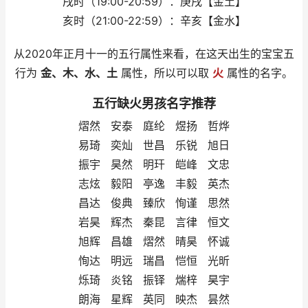
戌时（19:00-20:59）：庚戌【金土】
亥时（21:00-22:59）：辛亥【金水】
从2020年正月十一的五行属性来看，在这天出生的宝宝五
行为
金、木、水、土
属性，所以可以取
火
属性的名字。
五行缺火男孩名字推荐
熠然 安泰 庭纶 煜扬 哲烨
易琦 奕灿 世昌 乐锐 旭日
振宇 昊然 明玕 皑峰 文忠
志炫 毅阳 亭逸 丰毅 英杰
昌达 俊典 臻欣 恂谨 思然
岩昊 辉杰 秦昆 言律 恒文
旭辉 昌雄 熠然 晴昊 怀诚
恂达 明远 瑞昌 恺恒 光昕
烁琦 炎铭 振铎 煓梓 昊宇
朗海 星辉 英同 映杰 昙然