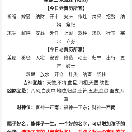
星期二 水瓶座 (阳历)
【今日老黄历所宜】
祈福 嫁娶 纳财 开市 安床 作灶 纳采 招赘 纳
婿 祭祀
求嗣 解除 安葬 赴任 上梁 栽种 求医 行丧 塞
穴 立券
【今日老黄历所忌】
盖屋 移徙 入宅 安香 修造 动土 归宁 出行 置
产 破土
筑堤 放水 开仓 针灸 纳畜 竖柱
吉神宜趋：
天德,不将,曲星,四相,天医,续世
凶煞宜忌：
八风,白虎中,地贼,归忌,土符,五虚,血忌,血支,月
煞
财神位：
喜神—正南；福神—正东；财神—西南
赐子好名，能伴子一生
。一个好的名字，可以增加孩子的