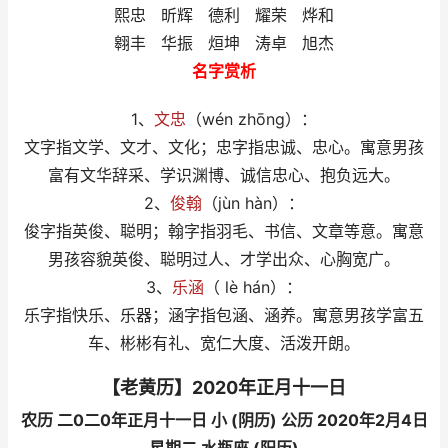
熙忠 昕辉 德利 耀荣 烨和
翱丰 华振 烜坤 涛卓 旭杰
名字赏析
1、
文忠
（wén zhōng）：
文字指文学、文才、文化；忠字指忠诚、忠心。寓意男孩
富有文华辞采、学识渊博、诚信忠心、抱负远大。
2、
俊翰
（jùn hàn）：
俊字指英俊、聪明；翰字指羽毛、书信、文章等意。寓意
男孩容貌英俊、聪明过人、才学出众、心胸宽广。
3、
乐涵
（ lè hán）：
乐字指快乐、乐器；涵字指包涵、涵养。寓意男孩学富五
车、彬彬有礼、宽仁大度、活泼开朗。
【老黄历】2020年正月十一日
农历 二0二0年正月十一日 小 (阴历) 公历 2020年2月4日