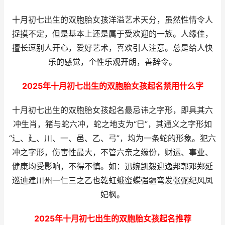
十月初七出生的双胞胎女孩洋溢艺术天分，虽然性情令人
捉摸不定，但是基本上还是属于受欢迎的一族。人缘佳，
擅长逗别人开心，爱好艺术，喜欢引人注意。总是给人快
乐的感觉，个性乐观开朗，善辞令。
2025年十月初七出生的双胞胎女孩起名禁用什么字
十月初七出生的双胞胎女孩起名最忌讳之字形，即具其六
冲生肖，猪与蛇六冲，蛇之地支为“巳”，其通义之字形如
“辶、廴、川、一、邑、乙、弓”，均为一条蛇的形象。犯六
冲之字形，伤害性最大，不管六亲之缘份，财运、事业、
健康均受影响，不得不慎。如：迅婉凯毅迎逸邦郭邓郑延
巡迪建川州一仁三之乙也乾虹蛾蜜蝶强疆弯发张弼纪风凤
妃枫。
2025年十月初七出生的双胞胎女孩起名推荐