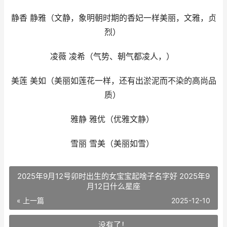
静香 静雅（文静，象明朝时期的香妃一样美丽，文雅，贞
烈）
凌薇 凌希（气势、朝气都凌人，）
美莲 美如（美丽如莲花一样，还有出淤泥而不染的高尚品
质）
雅静 雅优（优雅文静）
雪丽 雪美（美丽如雪）
2025年9月12号卯时出生的女宝宝起啥子名字好 2025年9
月12日什么星座
« 上一篇
2025-12-10
没有了！