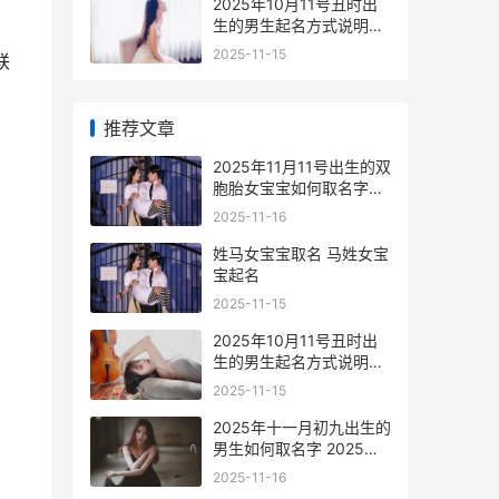
2025年10月11号丑时出
生的男生起名方式说明
2025年10月11日出生的
2025-11-15
联
五行
推荐文章
2025年11月11号出生的双
胞胎女宝宝如何取名字相
对好 2025年11月11日出
2025-11-16
生
姓马女宝宝取名 马姓女宝
宝起名
2025-11-15
2025年10月11号丑时出
生的男生起名方式说明
2025年10月11日出生的
2025-11-15
五行
2025年十一月初九出生的
男生如何取名字 2025年
十一月初八是几月几日
2025-11-16