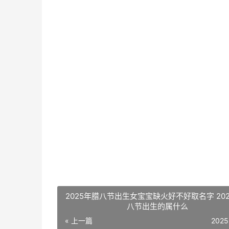
2025年腊八节出生女宝宝缺火好不好取名字 20
八节出生的属什么
« 上一篇
2025