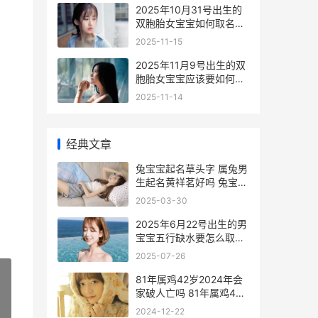
2025年10月31号出生的
双胞胎女宝宝如何取名字
2025年10月31号是星期
2025-11-15
几
2025年11月9号出生的双
胞胎女宝宝应该要如何取
名字 2025年11月9号到今
2025-11-14
天是多少天
经典文章
兔宝宝起名草头字 属兔男
生起名黄祥茗好吗 兔宝宝
起名草头好听吗
2025-03-30
2025年6月22号出生的男
宝宝五行缺水要怎么取名
字 2025年6月22号出生
2025-07-26
的男宝宝是什么命运
81年属鸡42岁2024年会
家破人亡吗 81年属鸡42
»
岁2024年家破人亡
2024-12-22