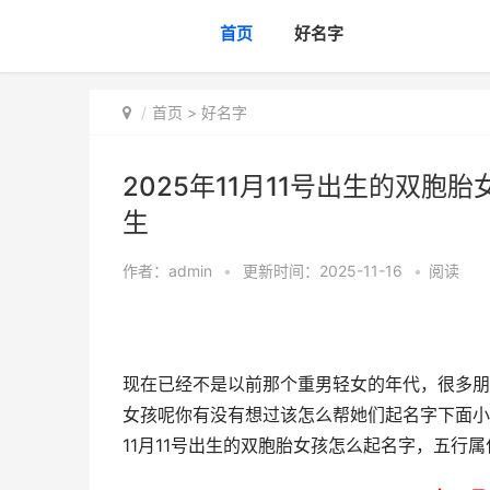
首页
好名字
首页
>
好名字
2025年11月11号出生的双胞胎
生
作者：
admin
•
更新时间：2025-11-16
•
阅读
现在已经不是以前那个重男轻女的年代，很多朋
女孩呢你有没有想过该怎么帮她们起名字下面小
11月11号出生的双胞胎女孩怎么起名字，五行