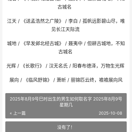
古城名
江天 / 《送孟浩然之广陵》 / 李白 / 孤帆远影碧山尽，唯
见长江天际流
城地 / 《早发邺北经古城》 / 聂夷中 / 但耕古城地，不知
古城名
光辉 / 《长歌行》 / 汉无名氏 / 阳春布德泽，万物生光辉
展向 / 《临风舒锦》 / 萧昕 / 丽锦匹云终，襜襜展向风
2025年8月9号巳时出生的男生如何取名字 2025年8月9号
星期几
« 上一篇
2025-10-08
没有了！