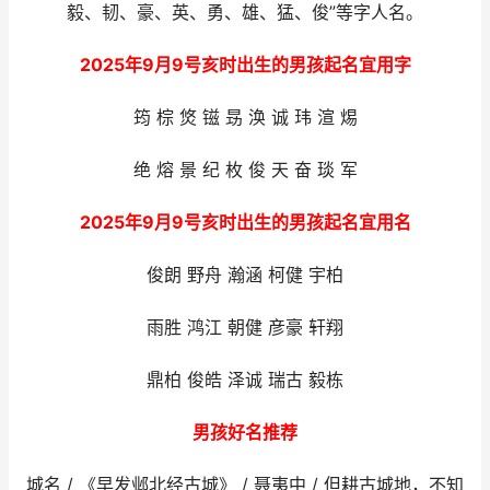
毅、韧、豪、英、勇、雄、猛、俊”等字人名。
2025年9月9号亥时出生的男孩起名宜用字
筠 棕 焂 镃 昮 涣 诚 玮 渲 焬
绝 熔 景 纪 枚 俊 天 奋 琰 军
2025年9月9号亥时出生的男孩起名宜用名
俊朗 野舟 瀚涵 柯健 宇柏
雨胜 鸿江 朝健 彦豪 轩翔
鼎柏 俊皓 泽诚 瑞古 毅栋
男孩好名推荐
城名 / 《早发邺北经古城》 / 聂夷中 / 但耕古城地，不知