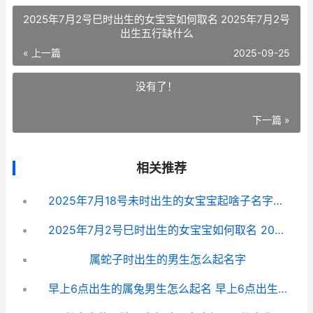
2025年7月2号巳时出生的女宝宝如何取名 2025年7月2号
出生五行缺什么
« 上一篇
2025-09-25
没有了！
下一篇 »
相关推荐
2025年7月18号未时出生的女宝宝起啥子名字好 2025年7月18日到今天是几个月
2025年7月2号巳时出生的女宝宝如何取名 2025年7月2号出生五行缺什么
属蛇子时出生的男生怎么起名字
早上6点出生的属兔男生怎么起名 早上6点出生的女孩是什么命