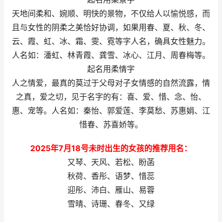
天地间柔和、婉顺、明快的景物，不仅给人以愉悦感，而
且与女性的阴柔之美恰好协调，如果用春、夏、秋、冬、
云、霞、虹、冰、霜、雯、霓等字人名，确具女性魅力。
人名如：潘虹、林青霞、龚雪、冰心、江月、周春梅等。
起名用柔情字
人之情爱，最真的莫过于父母对子女情感的自然流露，情
之真，爱之切，见于名字的有：喜、爱、惜、念、怡、
惠、宠等。人名如：秦怡、郭爱莲、李莫愁、苏惠娟、江
惜春、苏喜娇等。
2025年7月18号未时出生的女孩的推荐用名：
又琴、天风、若松、盼菡
秋荷、香彤、语梦、惜蕊
迎彤、沛白、雁山、易蓉
雪晴、诗珊、春冬、又绿