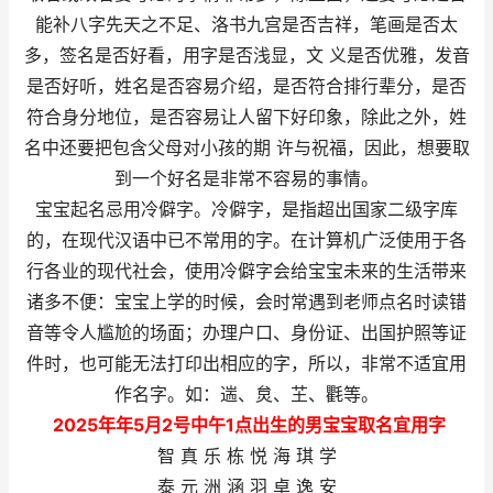
能补八字先天之不足、洛书九宫是否吉祥，笔画是否太
多，签名是否好看，用字是否浅显，文 义是否优雅，发音
是否好听，姓名是否容易介绍，是否符合排行辈分，是否
符合身分地位，是否容易让人留下好印象，除此之外，姓
名中还要把包含父母对小孩的期 许与祝福，因此，想要取
到一个好名是非常不容易的事情。
宝宝起名忌用冷僻字。冷僻字，是指超出国家二级字库
的，在现代汉语中已不常用的字。在计算机广泛使用于各
行各业的现代社会，使用冷僻字会给宝宝未来的生活带来
诸多不便：宝宝上学的时候，会时常遇到老师点名时读错
音等令人尴尬的场面；办理户口、身份证、出国护照等证
件时，也可能无法打印出相应的字，所以，非常不适宜用
作名字。如：遄、炱、芏、氍等。
2025年
年
5
月2号中午1点出生的男宝宝
取名宜用字
智 真 乐 栋 悦 海 琪 学
泰 元 洲 涵 羽 卓 逸 安