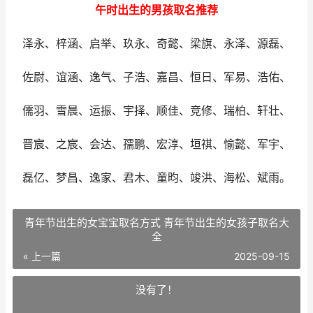
午时出生的男孩取名推荐
泽永、梓涵、启举、玖永、奇懿、梁旗、永泽、源磊、
佐尉、谊涵、逸气、子浩、嘉昌、恒日、军易、浩佑、
儒羽、雪晨、运振、宇择、顺佳、竞修、瑞柏、轩壮、
晋宸、之宸、会达、孺鹏、宏淳、垣祺、愉懿、军宇、
磊亿、梦昌、逸家、君木、童昀、竣洪、海松、斌雨。
青年节出生的女宝宝取名方式 青年节出生的女孩子取名大
全
« 上一篇
2025-09-15
没有了！