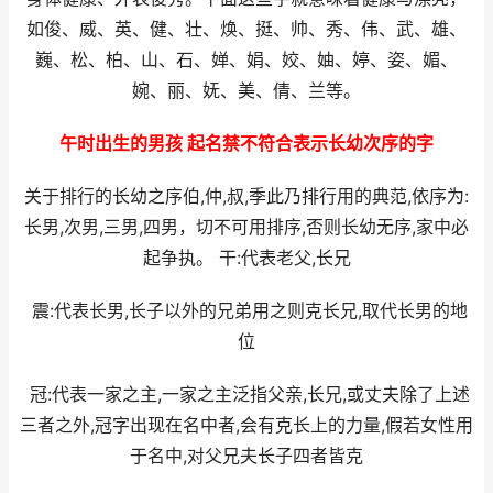
如俊、威、英、健、壮、焕、挺、帅、秀、伟、武、雄、
巍、松、柏、山、石、婵、娟、姣、妯、婷、姿、媚、
婉、丽、妩、美、倩、兰等。
午时出生的男孩 起名禁不符合表示长幼次序的字
关于排行的长幼之序伯,仲,叔,季此乃排行用的典范,依序为:
长男,次男,三男,四男，切不可用排序,否则长幼无序,家中必
起争执。 干:代表老父,长兄
震:代表长男,长子以外的兄弟用之则克长兄,取代长男的地
位
冠:代表一家之主,一家之主泛指父亲,长兄,或丈夫除了上述
三者之外,冠字出现在名中者,会有克长上的力量,假若女性用
于名中,对父兄夫长子四者皆克