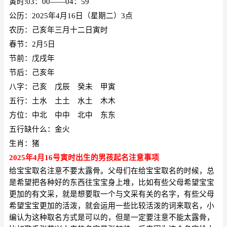
寅时
:03：00——04：59
公历：
2025年4月16日（星期二）3点
农历：己亥年三月十二日寅时
春节：
2月5日
节前：戊戌年
节后：己亥年
八字：己亥 戊辰 癸未 甲寅
五行：土水 土土 水土 木木
方位：中北 中中 北中 东东
五行缺什么：金火
生肖：猪
2025年4月16号寅时出生的男孩
起名注意事项
给宝宝取名注意不要太露骨。父母们在给宝宝取名的时候，总
是希望把各种好的东西往宝宝身上堆，比如有些父母希望宝宝
更加的有文采，就是想要取一个与文采有关的名字，有些父母
希望宝宝更加的活泼，就会运用一些比较活泼的词来取名，小
编认为这种取名方式是可以的，但是一定要注意不能太露骨，