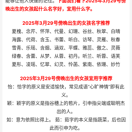
能够让他人快速的记住。
下面我们看下2025年3月29号傍
晚出生的女孩起什么名字好，宜用什么字。
2025年3月29号傍晚出生的女孩名字推荐
夏槐、念芹、怀萍、代曼、幻珊、谷丝、秋翠、白晴
海露、代荷、含玉、书蕾、听白、访琴、灵雁、秋春
雪青、乐瑶、含烟、涵双、平蝶、雅蕊、傲之、灵薇
绿春、含蕾、从梦、从蓉、初丹。听兰、听蓉、语芙
夏彤、凌瑶、忆翠、幻灵、怜菡、紫南、依珊、妙竹
2025年3月29号傍晚出生的女孩宜用字推荐
怡：恰字的原义是安适愉快，常见成语“心旷神情”即有此
义。
颖：颖字的原义是指谷穗上的苞片，引申指尖端或聪明杰
出的人。
如：意为依照比得上。 茹：茹字的本义是指蔬菜，后也因
此而引申为吃。