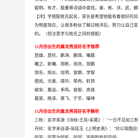
聪明、有才、稳重等词语中查找，睿、彬、洋、武、麒
【洋】字搭配姓氏起名，家长是希望他能有着很好的风
为明星效应，让很多粉丝了解过杨洋后，努力让自己变
的。（但注意字与姓氏之间的搭配）
月份出生的属龙男孩
好名字推荐
11
昆雄、昆纶、鹏涛、鹏煊、曦晨
曦之、新曦、旭彬、旭尧、旭鹏
旭东、旭炎、炫明、宣朗、学智
德岚、方豪、啸华、荣冉、
轩昂
峻安、嘉运、禾鸣、俊智、彦昌
晨家、皓泽、景飞、宁艺、
曜坤
月份出生的属龙男孩
好名字解析
11
三秋：名字来源《诗经
•王凤•采葛》：“一日不见如三秋
丹纶：名字来自清
•张廷玉《上明史表》：“伏以瑶图应
时宇：时意为时机、时间；宇指所有的空间。