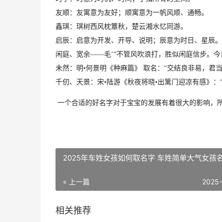
友顺：友寓意为友好；顺寓意为一帆风顺、通畅。
鑫琪：琪树西风枕簟秋，楚云湘水忆同游。
启辰：启意为开发、开导、说明；辰意为时日、星辰。
闲庭、宽余
——毛‘“不管风吹浪打，胜似闲庭信步。今
未然：明
•何景明《种麻篇》 取名：“交结良非易，君当
千仞、天景：宋
•陆游《秋夜将晓•出篱门迎凉有感》：
一个合适的好名字对于宝宝的发展有着很大的影响，
2025年车姓女孩如何取名字 车姓简单大气女孩
« 上一篇
2025
相关推荐