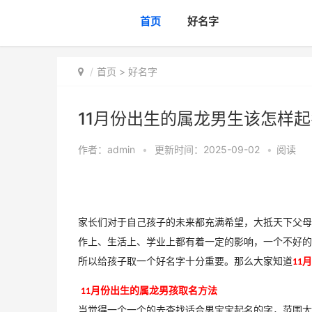
首页
好名字
首页
>
好名字
11月份出生的属龙男生该怎样起
作者：
admin
•
更新时间：2025-09-02
•
阅读
家长们对于自己孩子的未来都充满希望，大抵天下父母
作上、生活上、学业上都有着一定的影响，一个不好的
所以给孩子取一个好名字十分重要。那么大家知道
月
11
月份出生的属龙男孩
取名方法
11
当觉得一个一个的去查找适合男宝宝起名的字，范围太