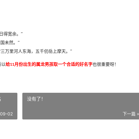
日得宽余。”
国未然。”
“三万里河人东海，五千仞岳上摩天。”
所以
给
月份出生的属龙男孩
取一个合适的好名字
也很重要呀！
11
名
没有了！
-09-02
下一篇 