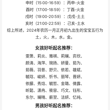
申时（15:00-16:59）：丙申-火金
酉时（17:00-18:59）：丁酉-火金
戌时（19:00-20:59）：戊戌-土土
亥时（21:00-22:59）：己亥-土水
综上所述，2024年农历一月正月初九出生的宝宝五行为
土，火，木，水，金。
女孩好听起名推荐：
雯箫、莉炎、雅褀、莉斓、弈欣、
颜清、海萍、琬扬、妍曼、茹为、
茹薇、羽昔、舒贝、依若、雄斌、
毓琀、峻妍、忻书、丽琴、晋妍、
依朦、秀焓、毓哲、金璐、倩露、
昕懿、潇冉、筱容、巧文、钰彤、
东尔、斓晴、薪翌、洁妍、忆纯、
男孩好听起名推荐：