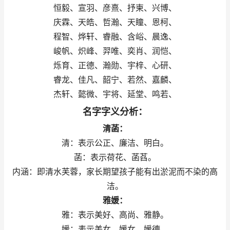
恒毅、宣羽、彦熹、抒柬、兴博、
庆霖、天皓、哲瀚、天瞳、恩柯、
程智、烨轩、睿融、含峪、晨逸、
峻帆、炽峰、羿唯、奕肖、润恺、
烁育、正德、瀚勋、宇梓、心研、
睿龙、佳凡、韶宁、若然、嘉麟、
杰轩、懿微、宇将、延堂、鸣若、
名字字义分析：
清菡：
清：表示公正、廉洁、明白。
菡：表示荷花、菡萏。
内涵：即清水芙蓉，家长期望孩子能有出淤泥而不染的高
洁。
雅媛：
雅：表示美好、高尚、雅静。
媛：表示美女、媛女、媛德。