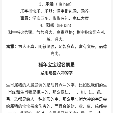
3、
乐涵
（ lè hán）
乐字指快乐、乐器；涵字指包涵、涵养。
寓意：
学富五车、彬彬有礼、宽仁大度。
4、
烈彬
（liè bīn）
烈字指火势猛、气势盛大、高贵品格；彬字指文雅有礼
貌、盛大。
寓意：
为人正真，刚毅坚强，足智多谋，富有文采，品德
高尚。
猪年宝宝起名禁忌
忌用与猪六冲的字
生肖属猪的人最忌讳的是与其六冲的字，比如说我们的生
肖蛇和生肖猪是相冲的，那么像廴、一、川、辶、邑、
弓、乙都是给人一种蛇形的字，那么用与猪六冲的字是会
给属猪的宝宝带来伤害的，而且会给财、业、康、缘都会