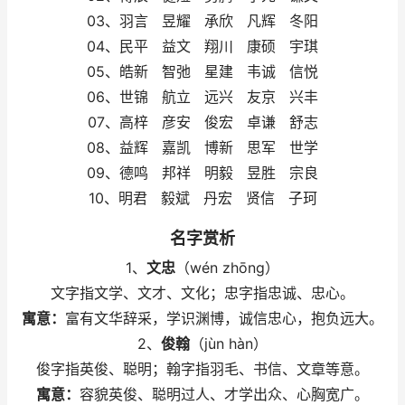
03、羽言 昱耀 承欣 凡辉 冬阳
04、民平 益文 翔川 康硕 宇琪
05、皓新 智弛 星建 韦诚 信悦
06、世锦 航立 远兴 友京 兴丰
07、高梓 彦安 俊宏 卓谦 舒志
08、益辉 嘉凯 博新 思军 世学
09、德鸣 邦祥 明毅 昱胜 宗良
10、明君 毅斌 丹宏 贤信 子珂
名字赏析
1、
文忠
（wén zhōng）
文字指文学、文才、文化；忠字指忠诚、忠心。
寓意：
富有文华辞采，学识渊博，诚信忠心，抱负远大。
2、
俊翰
（jùn hàn）
俊字指英俊、聪明；翰字指羽毛、书信、文章等意。
寓意：
容貌英俊、聪明过人、才学出众、心胸宽广。