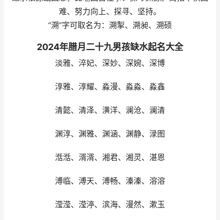
难、努力向上、探寻、坚持。
“溯”字可取名为：溯掣、溯昶、溯硕
2024年腊月二十九男孩缺水起名大全
淡雅、淬妃、深妙、深婉、深博
淳雅、淳耀、淼漫、淼淼、淼鑫
清懿、清泽、潢洋、澜沧、澜清
渊淳、渊雅、渊涵、渊静、渌图
湉湉、湑湑、湘君、湘灵、湛恩
溥临、溥天、溥畅、溱溱、溶溶
滢滢、滢渟、滨海、漫然、漱玉