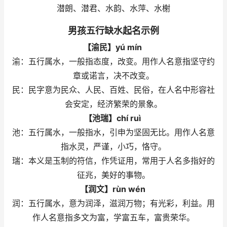
潜朗、潜君、水韵、水萍、水榭
男孩五行缺水起名示例
【渝民】yú mín
渝：五行属水，一般指态度，改变。用作人名意指坚守约
章或诺言，决不改变。
民：民字意为民众、人民、百姓、民俗，在人名中形容社
会安定，经济繁荣的景象。
【池瑞】chí ruì
池：五行属水，一般指水，引申为坚固无比。用作人名意
指水灵，严谨，小巧，恪守。
瑞：本义是玉制的符信，作凭证用，常用于人名多指好的
征兆，美好的事物。
【润文】rùn wén
润：五行属水，意为润泽，滋润万物；有光彩，利益。用
作人名意指多文为富，学富五车，富贵荣华。