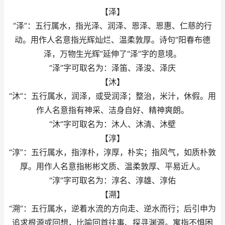
【泽】
“泽”：五行属水，指光泽、润泽、恩泽、恩惠、仁慈的行
动。用作人名意指光辉灿烂、温柔敦厚。诗句“阳春布德
泽，万物生光辉”延伸了“泽”字的意境。
“泽”字可取名为：泽笛、泽浚、泽庆
【沐】
“沐”：五行属水，润泽，或受润泽；整治，米汁，休假。用
作人名意指有神采、洁身自好、精神爽朗。
“沐”字可取名为：沐人、沐清、沐壁
【淳】
“淳”：五行属水，指淳朴，淳厚，朴实；指风气，如质朴敦
厚。用作人名意指彬彬文质、温柔敦厚、平易近人。
“淳”字可取名为：淳名、淳雄、淳佑
【溯】
“溯”：五行属水，逆着水流的方向走、逆水而行；后引申为
追求根源或回想，比喻回首往事、探寻渊源。寓指不惧困