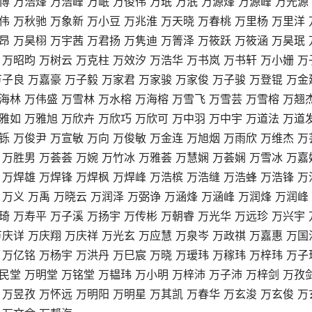
博 万浩烽 万浩峰 万岷 万俊伟 万珉 万泯 万源烽 万源峰 万光源
伟 万秋驰 万象新 万小豆 万兆淮 万天晓 万春桃 万里杨 万里洋 
昂 万昊栩 万宇茜 万君扬 万隽迪 万箐泽 万筱跃 万筱涵 万昊珉 
 万昭昀 万树云 万克柱 万效汐 万浩华 万书岚 万书轩 万小姗 万
万子良 万嘉豪 万子毅 万家君 万家骏 万家俊 万子骏 万登锟 万金
海林 万伟盛 万雪林 万水榕 万海榕 万雪飞 万雪芸 万雪榕 万翘
雅如 万雅旭 万欣卉 万欣巧 万欣可 万中羽 万中宇 万道法 万道
铄 万俊尹 万宣敏 万向 万俊敏 万金连 万旭烟 万雨欣 万维杰 万
 万胜男 万荟荟 万婉 万竹冰 万雅荟 万慧娴 万荟娴 万雪冰 万嘉
 万焊雄 万焊锋 万焊枫 万焊峰 万浩槟 万浩缝 万浩蜂 万浩锋 万
 万义 万禹 万晓云 万润泽 万弼诤 万涵烽 万涵峰 万润烽 万润峰
琦 万寿平 万子溪 万扬宇 万传彬 万朝睿 万光华 万远珍 万兴宇 
万庆详 万庆翔 万庆祥 万光玄 万应慧 万泉岑 万政祺 万嘉惠 万国
 万亿铭 万杨宇 万洪丹 万巳宸 万晓 万瑷玮 万稼玮 万梓玮 万子
民堂 万明堂 万铭堂 万韫玮 万小明 万梓沛 万子沛 万梓剑 万孜
 万昱孜 万怀远 万明阳 万明星 万其凯 万春华 万玄浚 万玄俊 万