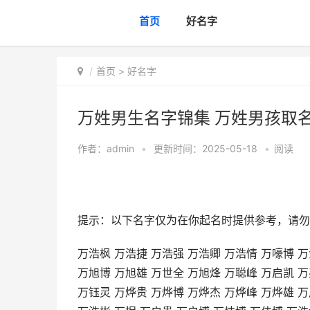
首页
好名字
首页
>
好名字
万姓男生名字锦集 万姓男孩取
作者：
admin
•
更新时间：2025-05-18
•
阅读
提示：以下名字仅为在你起名时提供参考，请勿
万浩枫 万浩捷 万浩强 万浩卿 万浩情 万嚎博 万
万旭博 万旭雄 万世全 万旭烽 万聪峰 万启凯 万
万钰灵 万烨贵 万烨博 万烨杰 万烨峰 万烨雄 万