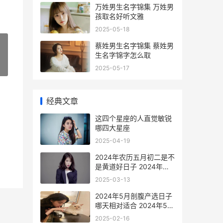
万姓男生名字锦集 万姓男
孩取名好听文雅
2025-05-18
蔡姓男生名字锦集 蔡姓男
生名字锦字怎么取
»
2025-05-17
经典文章
这四个星座的人直觉敏锐
哪四大星座
2025-04-19
2024年农历五月初二是不
是黄道好日子 2024年农
历五月哪天安葬好
2025-03-13
2024年5月剖腹产选日子
哪天相对适合 2024年5月
剖腹产吉日吉时辰农历
2025-02-16