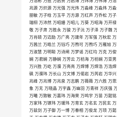
万浩彬 万抿 万启贵 万启博 万炜博 万伟博 万浩
兆源 万炽源 万光强 万光炜 万淼峰 万淼炜 万淼
丽敏 万子晗 万玉平 万方源 万红声 万乔松 万子
瑞栩 万沛然 万昭姗 万昭儿 万葵 万昭海 万开禄
敬 万子肃 万胜永 万骏 万子沅 万子泽 万子魏 
万肖硕 万迈励 万广亮 万建年 万军强 万秋宏 万
万茜兰 万皓兰 万钰巧 万煦可 万煦巧 万雁旭 万
万淑慧 万明聪 万诗闸 万梦谣 万红均 万克 万俊
娴 万君娴 万静娴 万芳云 万枋海 万枋娴 万亚男
万兴胜 万屹 万濮 万亮亮 万焊博 万焊浩 万浩焊
砜 万濮玮 万长山 万文博 万偌岩 万芮岩 万华兴
兆峰 万兆博 万兆泉 万志鹏 万薇薇 万六胜 万思
象 万无 万晓晶 万宇鑫 万幽羽 万青祥 万庆强 
万曦 万致敏 万嘉玮 万海荣 万鸣宇 万苗 万懿铭
万家玮 万镓玮 万瑗玮 万育玄 万名玄 万民玄 万
万兹剑 万子御 万一博 万春相 万俊龙 万顼 万懿