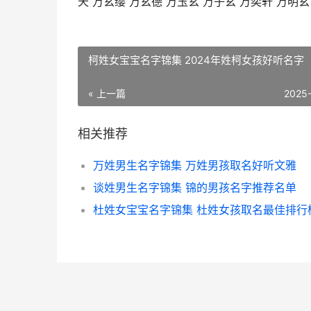
天 万玄缨 万玄德 万玉玄 万子玄 万奕轩 万明玄
柯姓女宝宝名字锦集 2024年姓柯女孩好听名字
« 上一篇
2025
相关推荐
万姓男生名字锦集 万姓男孩取名好听文雅
谈姓男生名字锦集 锦的男孩名字推荐名单