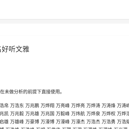
名好听文雅
在未做分析的前提下直接使用。
浩帛 万浩东 万兆鹏 万烨翔 万亮峰 万烨亮 万烨涛 万涛烽 万涛
兆凯 万兆毅 万兆雄 万兆国 万毅峰 万炜航 万烨泉 万烨权 万烨
启雄 万雄峰 万豪博 万濠博 万濠峰 万濠杰 万浩杰 万浩勇 万浩