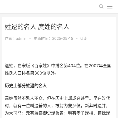
姓逯的名人 庹姓的名人
作者：
admin
•
更新时间：2025-05-15
•
阅读
逯姓，在宋版《百家姓》中排名第404位。在2007年全国
姓氏人口排名第300位以外。
历史上部分姓逯的名人
逯姓虽然不繁人不众，但在历史上却成名甚早。早在汉代
时，就有一位叫逯普的人，被封为蒙乡侯，新莽时逯并，
为大司马；元有监察御史逯鲁曾；明有孝子逯相、镇抚逯