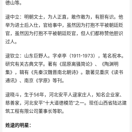
德山等。
逯中立：明朝文士，为人正直，敢作敢为，有胆有识。他
举为进士后入仕，官给事中，虽然因为打抱不平被朝廷贬
官，虽然因为打抱不平被朝廷贬官，但人们都称赞他胆识
过人。
逯钦立：山东巨野人。字卓亭（1911-1973），笔名祝本。
研究有关古典文学。著有《屈原离骚简论》、《陶渊明
集》，辑有《先秦汉魏晋南北朝诗》。散著见重庆《读书
通讯》、南京《学原》等刊。
逯晓斗，生于56年，河北安平人逯家庄人，知名企业家、
慈善家，河北安平“十大道德模范”之一。现任山西省陆达建
筑工程有限公司董事长等职。
姓逯的明星：