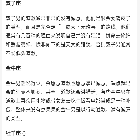
双子座
双子男的道歉通常非常的没有诚意，他们是很会耍嘴皮子
的类型，而且是完全走「一皮天下无难事」的路线，他们
通常有几百种的理由来说明自己并没有犯错、拼命去掩饰
和丢烟雾弹，除非闯下的是天大的错误，否则双子男通常
不爱低头道歉。
金牛座
金牛男话说得少，会愿意道歉也愿意拿出诚意，缺点就是
会的词彙不够多、甚至于道歉还会讲错话，有些金牛男在
道歉上喜欢用礼物或带女友去吃个饭看电影当成是一种补
偿，整体来说有点呆呆的金牛男是以行动道歉、满有诚意
的类型。
牡羊座
()