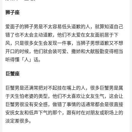
狮子座
爱面子的狮子男是不太容易低头道歉的人，就算知道自己
错了也不太会主动道歉，他们不太爱在女友面前居于下
风，只是很多女生会发现一件事，当狮子男想道歉又不想
开口的时候，他们就会装可爱、撒娇和大献殷勤变得相当
听得懂「人」话。
巨蟹座
巨蟹男是还满常把对不起挂在嘴上的人，很多巨蟹男是属
于天生怕老婆的类型，他们不太喜欢让女友生气，这会让
巨蟹男很没有安全感，做错了事情的话通常都会是很直接
安抚女友和低声下气的那个，跟有时在对朋友或职场上的
淡定差很多。