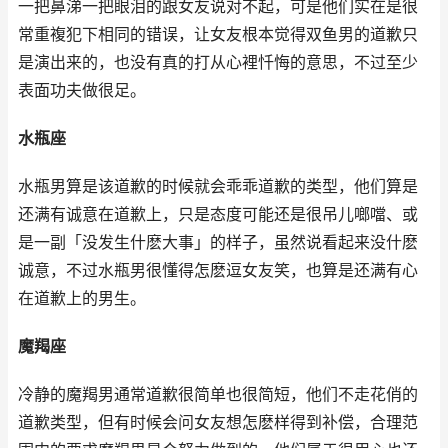
一把鼻涕一把眼泪的跟女友说对不起，可是他们实在是很
常重複犯下相同的错误，让女友根本觉得双鱼男的道歉只
是演出来的，也没有真的打从心裡忏悔的意思，不过至少
表面功夫做很足。
水瓶座
水瓶男算是该道歉的时候就会乖乖道歉的类型，他们算是
还满有诚意在道歉上，只是态度可能还是很吊儿啷噹、或
是一副「没发生什麽大事」的样子，虽然说看起来没什麽
诚意，不过水瓶男很懂得怎麽逗女友笑，也算是还满有心
在道歉上的男生。
魔羯座
冷静的魔羯男通常道歉很简单也很简短，他们不走花俏的
道歉类型，但有时候会问女友想怎麽样得到补偿，合理范