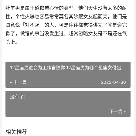
牡羊男是属于道歉看心情的类型，他们天生没有太多的耐
性，个性火爆也容易常常莫名其妙跟女友起衝突，他们是
愿意说「对不起」的人，可是往往都觉得讲完了就是道完
歉了，做错的事当没发生过，超常忽略女友是不是还在气
头上。
12星座男谁会为工作言败你 12星座男为哪个星座女付出
« 上一篇
2025-04-30
没有了！
下一篇 »
相关推荐