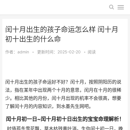
闰十月出生的孩子命运怎么样 闰十月
初十出生的什么命
作者：
admin
•
更新时间：2025-02-20
•
阅读
闰十月出生的孩子命运好不好？闰十月，按照阴阳历的说
法，指在某年中出现两个十月的意思，闰月在十月的很稀
少。相比其他的月份，闰十月出现的机率不会很高，想要
了解闰十月的内容知识，到水墨先生网吧。
闰十月初一日~闰十月初十日出生的宝宝命理解析！
时值孤冬雪花飘，草木枯残黄叶消。生你闰十初一日，晚