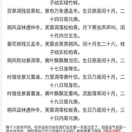
子结实绿竹鲜。
百草凋残显青松，景色万条遇孟冬。生日原是闰十月，二
十四日是元庚。
朔风逗林遇仲冬，芙蓉凋落松柏青。月下寒虫声声叫，闰
十月内廿五生。
菊花将残又孟冬，芙蓉含笑畏朔风。闰十月生二十六，桂
子结实松柏青。
朔风吹动景凋零，黄叶飘飘舞当空。生日原是闰十月，二
十七日身降生。
时值佳景又重逢，万里凋零黄叶空。生日乃是闰十月，二
十八日现身形。
时值佳景喜重逢，黄叶飘飘定重鸣。灵胎落草闰十月，二
十九日是元庚。
朔风逗林遇仲冬，芙蓉凋零松板青。生日乃是闰十月，三
十日内是元庚。
每个人的命不同，也许这些已经在我们出生那一天就注定了。但是运气却是一
直在改变的，想知道自己什么时候行大运吗？那就看看下面的【
精品测算
】，