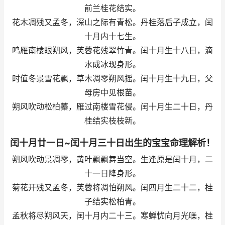
前兰桂花结实。
花木凋残又孟冬，深山之际有青松。丹桂落后子成立，闰
十月内十七生。
鸣雁南楼眼朔风，芙蓉花残翠竹青。闰十月生十八日，滴
水成冰现身形。
时值冬景雪花飘，草木凋零朔风摇。闰十月生十九日，父
母房中见根苗。
朔风吹动松柏蓁，雁过南楼雪花侵。闰十月生二十日，丹
桂结实枝枝新。
闰十月廿一日~闰十月三十日出生的宝宝命理解析！
朔风吹动景凋零，黄叶飘飘舞当空。生逢原是闰十月，二
十一日降身形。
菊花开残又孟冬，芙蓉将凋怕朔风。闰四月生二十二，桂
子结实松柏青。
孟秋将尽朔风天，闰十月内二十三。寒蝉忧向月光噪，桂