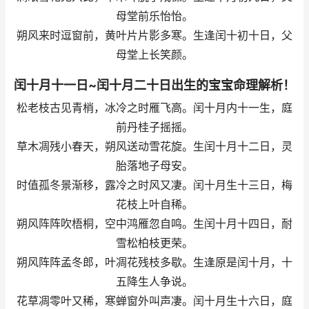
母堂前乐怡怡。
朔风来时逗窗前，黄叶片片影多寒。生逢闰十初十日，父
母堂上长笑颜。
闰十月十一日~闰十月二十日出生的宝宝命理解析！
松老枝古见青梢，冰冷之时雁飞高。闰十月内十一生，庭
前丹桂子摇摇。
草木凋残小春天，朔风送动雪花旋。生闰十月十二日，灵
胎落地子母安。
时值孤冬景渐移，露冷之时风又凄。闰十月生十三日，梅
花枝上叶自稀。
朔风阵阵吹梧桐，空中鸿雁忽自鸣。生闰十月十四日，耐
雪松柏枝更荣。
朔风阵阵孟冬郎，叶凋花残枝多歇。生逢原是闰十月，十
五降生人争说。
花草凋零叶又稀，寒蝉窗外叫声凄。闰十月生十六日，庭