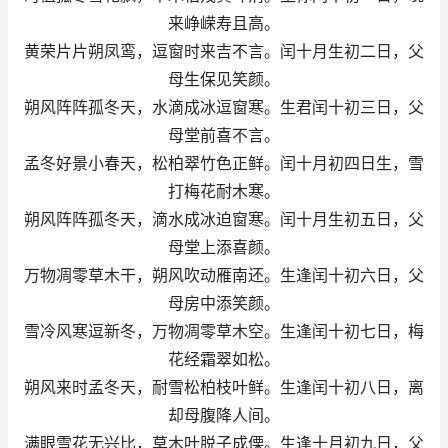
来峥嵘寿且高。
黄荣片片朔凤鸾，逗窗时来吉不言。闰十月生初二日，父
母生保见笑颜。
朔风阵阵孤冬天，水滴成冰逗窗寒。生君闰十初三日，父
母堂前喜不言。
孟冬好景小春天，松柏翠竹色正鲜。闰十月初四日生，雪
打梅花耐木寒。
朔风阵阵孤冬天，滴水成冰迫窗寒。闰十月生初五日，父
母堂上添喜颜。
万物凋零草木干，朔风吹动雁南还。生逢闰十初六日，父
母房中添笑颜。
雪冷风寒逗新冬，万物凋零草木空。生逢闰十初七日，梅
花经霜翠如松。
朔风来时孟冬天，耐雪松柏枝叶鲜。生逢闰十初八日，离
却母腹降人间。
满眼雪花无兴比，草木叶脱子成傈。生逢十月初九日，父