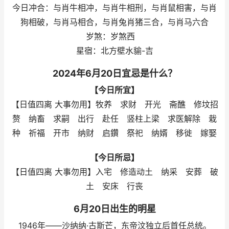
今日冲合：与肖牛相冲，与肖牛相刑，与肖鼠相害，与肖
狗相破，与肖马相合，与肖兔肖猪三合，与肖马六合
岁煞：岁煞西
星宿：北方壁水貐-吉
2024年6月20日宜忌是什么？
【今日所宜】
【日值四离 大事勿用】牧养 求财 开光 斋醮 修坟招
赘 纳畜 求嗣 出行 赴任 竖柱上梁 求医解除 栽
种 祈福 开市 纳财 启鑽 祭祀 纳婿 移徙 嫁娶
【今日所忌】
【日值四离 大事勿用】入宅 修造动土 纳采 安葬 破
土 安床 行丧
6月20日出生的明星
1946年——沙纳纳·古斯芒，东帝汶独立后首任总统。