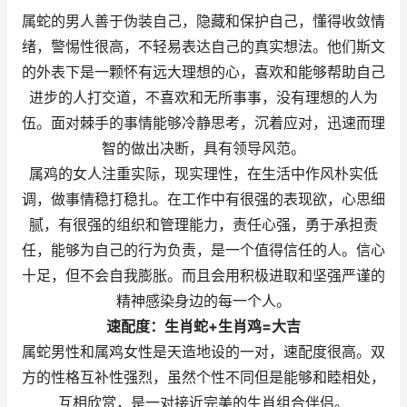
属蛇的男人善于伪装自己，隐藏和保护自己，懂得收敛情
绪，警惕性很高，不轻易表达自己的真实想法。他们斯文
的外表下是一颗怀有远大理想的心，喜欢和能够帮助自己
进步的人打交道，不喜欢和无所事事，没有理想的人为
伍。面对棘手的事情能够冷静思考，沉着应对，迅速而理
智的做出决断，具有领导风范。
属鸡的女人注重实际，现实理性，在生活中作风朴实低
调，做事情稳打稳扎。在工作中有很强的表现欲，心思细
腻，有很强的组织和管理能力，责任心强，勇于承担责
任，能够为自己的行为负责，是一个值得信任的人。信心
十足，但不会自我膨胀。而且会用积极进取和坚强严谨的
精神感染身边的每一个人。
速配度：生肖蛇+生肖鸡=大吉
属蛇男性和属鸡女性是天造地设的一对，速配度很高。双
方的性格互补性强烈，虽然个性不同但是能够和睦相处，
互相欣赏，是一对接近完美的生肖组合伴侣。