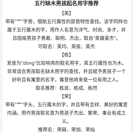
五行缺木男孩起名用字推荐
【英】
带有“艹”字旁，借助五行属性的部首特性查找。该字同样也
属于五行属木的字，用作人名意为洋气、时尚、多才，并
且隐喻男孩子勇敢、聪明、杰出，取自“英雄豪杰”。
可取名：英均、英俊、英杰
【栋】
发音为“dòng”比较响亮的取名用字，其五行属性也为木。
非常适合男孩取名缺木用字的查找，并且赋予男孩子一个
好听且有寓意的名字，寓意他将来是一位有用之人。
取名推荐：栋良、栋成、栋然
【荣】
带有“艹”字头，五行属木的字，并且带有吉祥、美好的寓意
内涵。用作男孩取名意为男孩子杰出、繁荣、事业有成之
义。
推荐名：荣赫、荣旭、荣灿