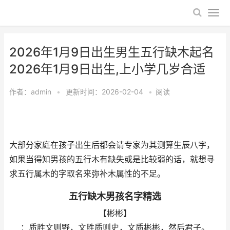
2026年1月9日出生男生五行缺木起名
2026年1月9日出生,上小学几岁合适
作者：
admin
•
更新时间：2026-02-04
•
阅读
大部分家庭在孩子出生后都会请专家为其测算生辰八字，
如果当得知男孩的五行木有缺失或是比较弱的话，就想寻
求五行属木的字取名来弥补木属性的不足。
五行缺木男孩名字精选
【彬彬】
：质胜文则野，文胜质则史，文质彬彬，然后君子。