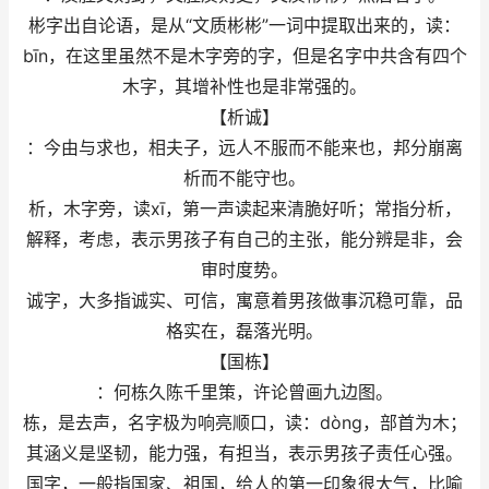
彬字出自论语，是从“文质彬彬”一词中提取出来的，读：
bīn，在这里虽然不是木字旁的字，但是名字中共含有四个
木字，其增补性也是非常强的。
【析诚】
：今由与求也，相夫子，远人不服而不能来也，邦分崩离
析而不能守也。
析，木字旁，读xī，第一声读起来清脆好听；常指分析，
解释，考虑，表示男孩子有自己的主张，能分辨是非，会
审时度势。
诚字，大多指诚实、可信，寓意着男孩做事沉稳可靠，品
格实在，磊落光明。
【国栋】
：何栋久陈千里策，许论曾画九边图。
栋，是去声，名字极为响亮顺口，读：dòng，部首为木；
其涵义是坚韧，能力强，有担当，表示男孩子责任心强。
国字，一般指国家、祖国，给人的第一印象很大气，比喻