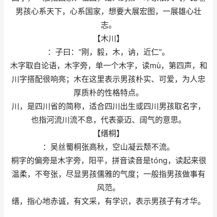
男孩心系天下，心系国家，想要大展宏图，一展雄心壮
志。
【木川】
：子曰：“刚，毅，木，讷，近仁”。
木字取自论语，木字旁，单一个木字，读mù，第四声，和
川字搭配很响亮；木在这里表示男孩朴实、可爱，为人忠
厚质朴的性格特点。
川，是四川省的简称，适合四川出生或四川男孩取名字，
也指河流川流不息，代表豪迈、阔气的意思。
【缙桐】
：吴丝蜀桐张高秋，空山凝云颓不流。
桐字的偏旁是木字旁，阳平，拼音读音是tóng，读起来很
温柔，不夸张，尽显男孩儒雅的气度；一般指男孩做事有
风范。
缙，指心地赤诚，有文采，有学识，表示男孩子有才华。