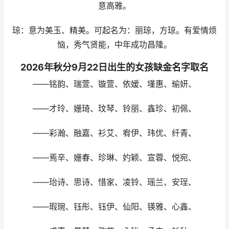
意高雅。
琼：意为美玉、精美。可起名为：丽琼，方琼。有爱情烦
恼，秀气贤能，中年成功昌隆。
2026年秋分9月22日出生的女孩缺金名字取名
——铭韵、瑞萱、镟萱、依嫒、墐惠、瑜妍、
——才玲、姗琦、玟琴、铃丽、鑫珍、初佩、
——彩瀚、融嘉、衫艾、宥伊、玮优、纤青、
——焉辛、姗春、珍琳、妁颖、宣蓉、悦宛、
——珆诗、思诗、惜家、凌铃、瑶兰、安珵、
——瑕琬、钰彤、钰伊、仙阳、锳雅、心鑫、