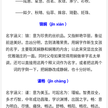
——成惠、星慧、孜茗、永珑、承宁、衫秋、
——姒夕、秋晴、仙菲、姝容、琦勤、妊珠、
锦娴（jǐn xián ）
名字涵义：锦：意为珍贵的丝织品。又指鲜艳华丽，象征
前途美好。吉凶分明，吉则清雅荣贵。用娴字作新生女孩
的名字，主要取其娴静和娴雅的内含；以此来突显出女孩
优雅端庄的一面。同时父母如果觉得用娴做单字名太单
调，还可以直接用这两个释义词作为名字，或者把这两个
词的字倒一下，把娴静改成静娴，也十分好听。
谨畅（jǐn chàng ）
名字涵义：谨：意为美玉。可起名为：瑾瑜。智勇双全，
多才巧智，中年成功昌隆，学识渊博，出国之字。畅：意
为明白、尽情、痛快、畅达。舒畅、畅阳、畅欢、畅达、