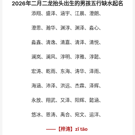
2026年二月二龙抬头出生的男孩五行缺水起名
添翔、盛泽、涵宇、江晨、澄朗、
澄思、瀚华、渊淳、渊泽、淼心、
淼鑫、清逸、清嘉、清泽、清悦、
澜岚、澜风、淳明、淳雅、淳懿、
宏涛、乾雨、东海、涛华、泽雨、
海涵、沛泽、洪远、杰霖、泽辉、
永放、翔武、又泽、阳辉、懿涵、
悠冰、恩涛、禹合、宛文、运洋、
——【梓涛】zǐ tāo